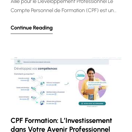
Allié pour le Développement Professionnel Le
Compte Personnel de Formation (CPF) est un
dispositif mis en place pour permettre à chaque
Continue Reading
individu de se former tout au long de sa vie
professionnelle. En tant que travailleur, vous
cumulez des heures de formation sur votre CPF
qui peuvent être…
CPF Formation: L’Investissement
dans Votre Avenir Professionnel