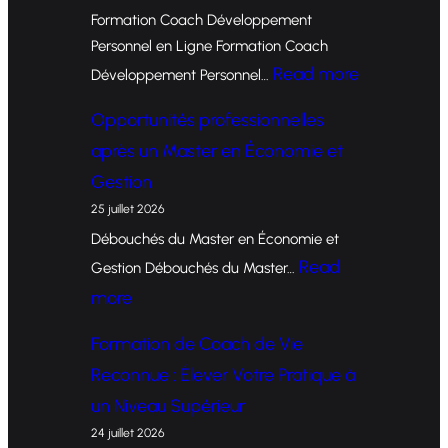
Formation Coach Développement
Personnel en Ligne Formation Coach
:
Read more
Développement Personnel…
F
Opportunités professionnelles
o
après un Master en Économie et
r
Gestion
m
25 juillet 2026
a
Débouchés du Master en Économie et
t
Read
Gestion Débouchés du Master…
i
:
more
o
O
Formation de Coach de Vie
n
p
Reconnue : Élever Votre Pratique à
d
p
un Niveau Supérieur
e
o
24 juillet 2026
C