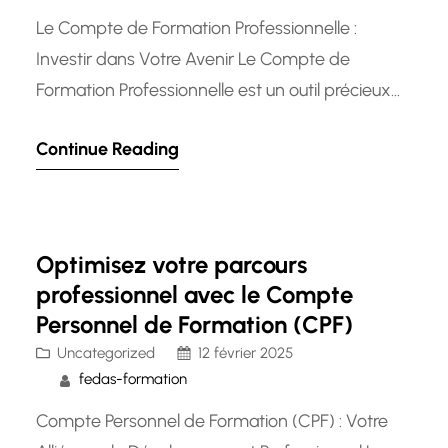
Le Compte de Formation Professionnelle :
Investir dans Votre Avenir Le Compte de
Formation Professionnelle est un outil précieux
pour les travailleurs qui souhaitent investir dans
Continue Reading
leur développement professionnel et acquérir
de nouvelles compétences. Mis en place pour
encourager la formation continue, ce compte
permet aux individus de suivre des cours et des
Optimisez votre parcours
programmes de…
professionnel avec le Compte
Personnel de Formation (CPF)
Uncategorized
12 février 2025
fedas-formation
Compte Personnel de Formation (CPF) : Votre