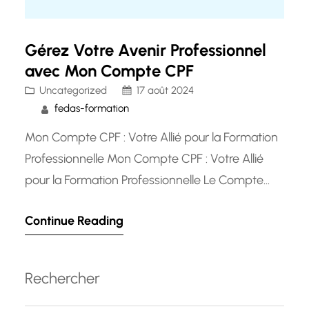
Gérez Votre Avenir Professionnel
avec Mon Compte CPF
Uncategorized
17 août 2024
fedas-formation
Mon Compte CPF : Votre Allié pour la Formation
Professionnelle Mon Compte CPF : Votre Allié
pour la Formation Professionnelle Le Compte
Personnel de Formation (CPF) est un outil
Continue Reading
essentiel pour tous les travailleurs qui souhaitent
développer leurs compétences et accéder à
des formations professionnelles de qualité.
Rechercher
Grâce à Mon Compte CPF, chaque individu
peut…