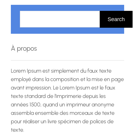
R
e
Search
c
h
e
À propos
r
c
h
Lorem Ipsum est simplement du faux texte
e
employé dans la composition et la mise en page
avant impression. Le Lorem Ipsum est le faux
texte standard de l'imprimerie depuis les
années 1500, quand un imprimeur anonyme
assembla ensemble des morceaux de texte
pour réaliser un livre spécimen de polices de
texte.