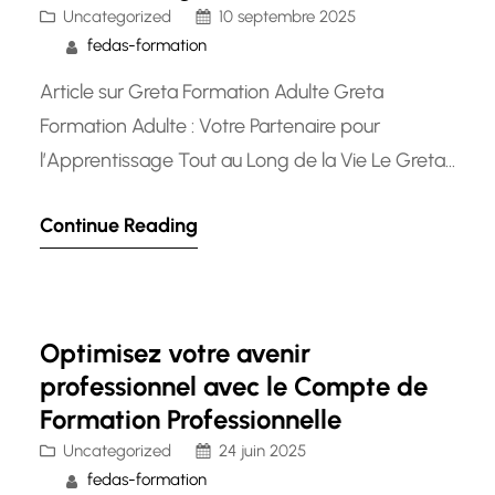
Uncategorized
10 septembre 2025
fedas-formation
Article sur Greta Formation Adulte Greta
Formation Adulte : Votre Partenaire pour
l’Apprentissage Tout au Long de la Vie Le Greta,
organisme de formation continue pour adultes,
Continue Reading
joue un rôle essentiel dans le développement
des compétences professionnelles et
personnelles des individus tout au long de leur
vie. En offrant une gamme variée de formations
Optimisez votre avenir
adaptées…
professionnel avec le Compte de
Formation Professionnelle
Uncategorized
24 juin 2025
fedas-formation