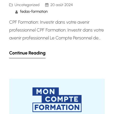
Uncategorized
20 août 2024
fedas-formation
CPF Formation: Investir dans votre avenir
professionnel CPF Formation: Investir dans votre
avenir professionnel Le Compte Personnel de
Formation (CPF) est un outil précieux pour tous
Continue Reading
les travailleurs qui souhaitent développer leurs
compétences et avancer dans leur carrière. En
investissant dans votre formation
professionnelle, vous investissez également
dans votre avenir. Grâce au CPF, vous avez…