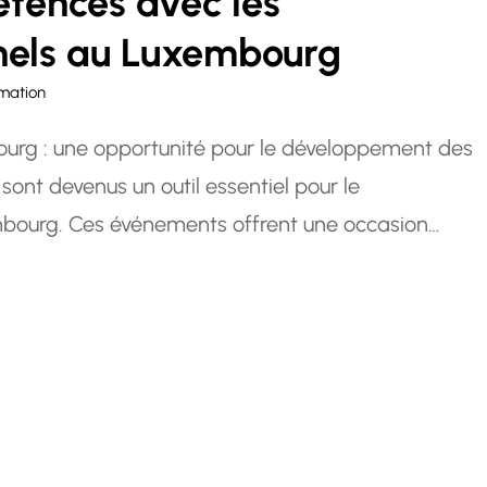
tences avec les
nnels au Luxembourg
mation
ourg : une opportunité pour le développement des
sont devenus un outil essentiel pour le
bourg. Ces événements offrent une occasion
’échanger des idées et de renforcer leurs
ice à l’apprentissage et à…