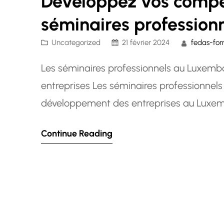
Développez vos compé
séminaires professio
Uncategorized
21 février 2024
fedas-for
Les séminaires professionnels au Luxemb
entreprises Les séminaires professionnels 
développement des entreprises au Luxem
unique aux professionnels de se former, d
Continue Reading
compétences dans un environnement prop