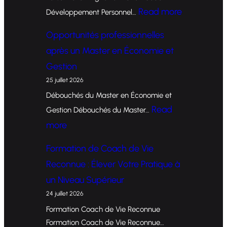
:
Read more
Développement Personnel…
F
Opportunités professionnelles
o
après un Master en Économie et
r
Gestion
m
25 juillet 2026
a
Débouchés du Master en Économie et
t
Read
Gestion Débouchés du Master…
i
:
more
o
O
Formation de Coach de Vie
n
p
Reconnue : Élever Votre Pratique à
d
p
un Niveau Supérieur
e
o
24 juillet 2026
C
r
Formation Coach de Vie Reconnue
o
t
Formation Coach de Vie Reconnue…