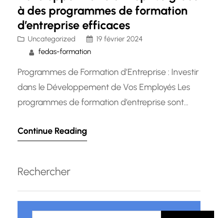
à des programmes de formation
d’entreprise efficaces
Uncategorized
19 février 2024
fedas-formation
Programmes de Formation d’Entreprise : Investir
dans le Développement de Vos Employés Les
programmes de formation d’entreprise sont
devenus un élément essentiel pour les
Continue Reading
organisations qui souhaitent rester compétitives
sur le marché en constante évolution
d’aujourd’hui. Que vous soyez une petite
Rechercher
entreprise ou une grande entreprise, investir
dans le développement des compétences de
R
vos employés…