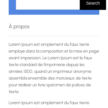
e
Search
c
h
e
À propos
r
c
h
Lorem Ipsum est simplement du faux texte
e
employé dans la composition et la mise en page
avant impression. Le Lorem Ipsum est le faux
texte standard de l'imprimerie depuis les
années 1500, quand un imprimeur anonyme
assembla ensemble des morceaux de texte
pour réaliser un livre spécimen de polices de
texte.
Lorem Ipsum est simplement du faux texte