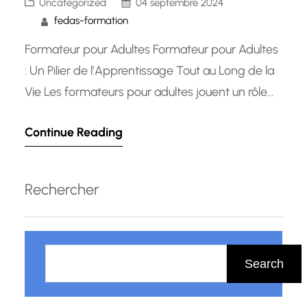
Uncategorized
04 septembre 2024
fedas-formation
Formateur pour Adultes Formateur pour Adultes
: Un Pilier de l’Apprentissage Tout au Long de la
Vie Les formateurs pour adultes jouent un rôle
essentiel dans le domaine de l’éducation
Continue Reading
continue. Leur mission consiste à accompagner
les apprenants dans leur développement
professionnel et personnel, en mettant en
Rechercher
œuvre des méthodes pédagogiques adaptées
aux besoins spécifiques…
R
e
Search
c
h