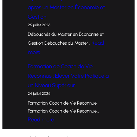
o
après un Master en Économie et
r
Gestion
m
25 juillet 2026
a
Débouchés du Master en Économie et
t
Read
Gestion Débouchés du Master…
i
:
more
o
O
Formation de Coach de Vie
n
p
Reconnue : Élever Votre Pratique à
d
p
un Niveau Supérieur
e
o
24 juillet 2026
C
r
Formation Coach de Vie Reconnue
o
t
Formation Coach de Vie Reconnue…
a
u
:
Read more
c
n
F
h