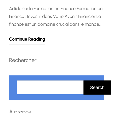
Article sur la Formation en Finance Formation en
Finance : Investir dans Votre Avenir Financier La
finance est un domaine crucial dans le monde
des affaires et de l’économie. Que vous soyez un
Continue Reading
professionnel cherchant à approfondir vos
connaissances financières ou un étudiant
aspirant à une carrière dans le secteur financier,
Rechercher
une formation en finance…
R
e
Search
c
h
e
À propos