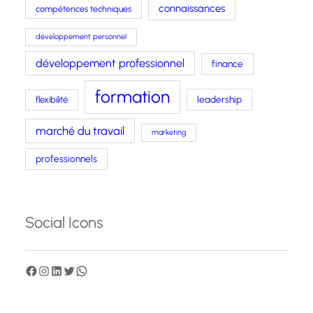
connaissances
compétences techniques
développement personnel
développement professionnel
finance
formation
leadership
flexibilité
marché du travail
marketing
professionnels
Social Icons
F
I
L
T
W
a
n
i
w
h