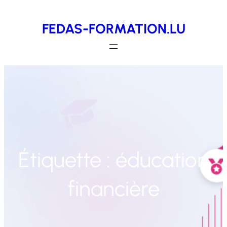
Aller
FEDAS-FORMATION.LU
au
contenu
Étiquette :
éducation
financière