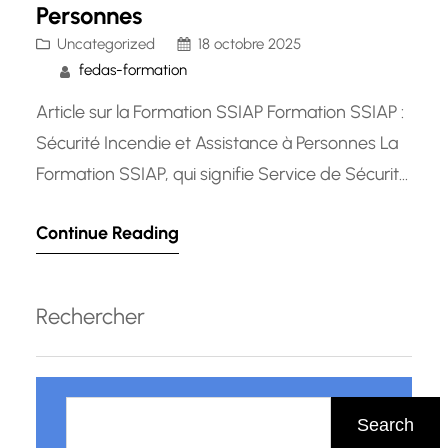
Personnes
Uncategorized
18 octobre 2025
fedas-formation
Article sur la Formation SSIAP Formation SSIAP :
Sécurité Incendie et Assistance à Personnes La
Formation SSIAP, qui signifie Service de Sécurité
Incendie et d’Assistance à Personnes, est
Continue Reading
essentielle pour les professionnels travaillant
dans des établissements recevant du public.
Cette formation vise à former des agents
Rechercher
capables de prévenir les risques d’incendie, de
mettre en…
R
e
Search
c