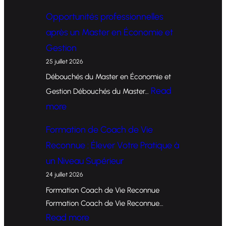
F
Opportunités professionnelles
o
après un Master en Économie et
r
Gestion
m
25 juillet 2026
a
Débouchés du Master en Économie et
t
Read
Gestion Débouchés du Master…
i
:
more
o
O
Formation de Coach de Vie
n
p
Reconnue : Élever Votre Pratique à
d
p
un Niveau Supérieur
e
o
24 juillet 2026
C
r
Formation Coach de Vie Reconnue
o
t
Formation Coach de Vie Reconnue…
a
u
:
Read more