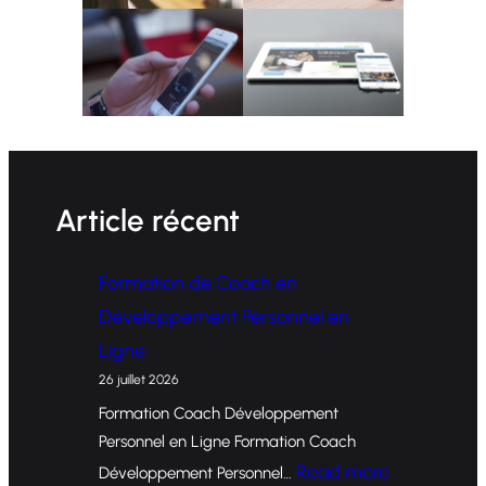
Article récent
Formation de Coach en
Développement Personnel en
Ligne
26 juillet 2026
Formation Coach Développement
Personnel en Ligne Formation Coach
:
Read more
Développement Personnel…