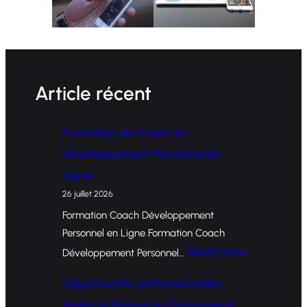
Article récent
Formation de Coach en
Développement Personnel en
Ligne
26 juillet 2026
Formation Coach Développement
Personnel en Ligne Formation Coach
:
Read more
Développement Personnel…
F
Opportunités professionnelles
o
après un Master en Économie et