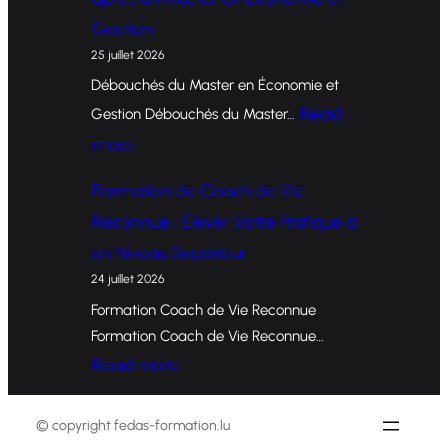
r
Gestion
m
25 juillet 2026
a
Débouchés du Master en Économie et
t
Read
Gestion Débouchés du Master…
i
:
more
o
O
Formation de Coach de Vie
n
p
Reconnue : Élever Votre Pratique à
d
p
un Niveau Supérieur
e
o
24 juillet 2026
C
r
Formation Coach de Vie Reconnue
o
t
Formation Coach de Vie Reconnue…
a
u
:
Read more
c
n
F
h
i
o
© copyright fedas-formation.lu
e