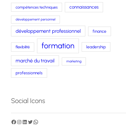
connaissances
compétences techniques
développement personnel
développement professionnel
finance
formation
leadership
flexibilité
marché du travail
marketing
professionnels
Social Icons
F
I
L
T
W
a
n
i
w
h