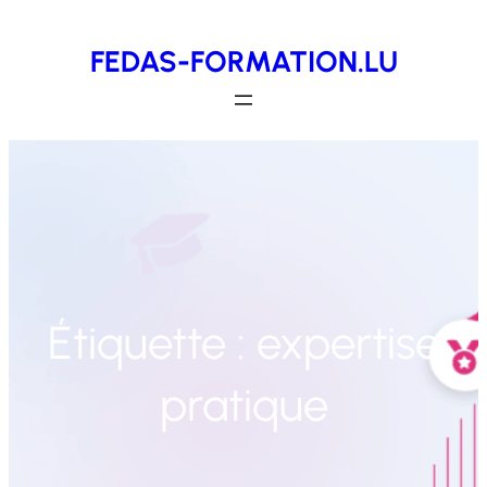
Aller
FEDAS-FORMATION.LU
au
contenu
Étiquette :
expertise
pratique