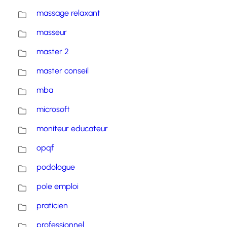
massage relaxant
masseur
master 2
master conseil
mba
microsoft
moniteur educateur
opqf
podologue
pole emploi
praticien
professionnel