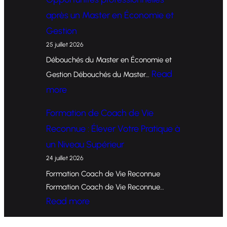
o
après un Master en Économie et
r
Gestion
m
25 juillet 2026
a
Débouchés du Master en Économie et
t
Read
Gestion Débouchés du Master…
i
:
more
o
O
Formation de Coach de Vie
n
p
Reconnue : Élever Votre Pratique à
d
p
un Niveau Supérieur
e
o
24 juillet 2026
C
r
Formation Coach de Vie Reconnue
o
t
Formation Coach de Vie Reconnue…
a
u
:
Read more
c
n
F
h