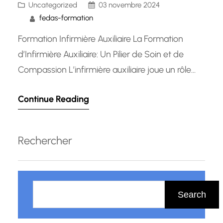
Uncategorized
03 novembre 2024
fedas-formation
Formation Infirmière Auxiliaire La Formation
d’Infirmière Auxiliaire: Un Pilier de Soin et de
Compassion L’infirmière auxiliaire joue un rôle
essentiel dans le domaine des soins de santé,
Continue Reading
offrant un soutien précieux aux infirmières et
médecins tout en étant en première ligne pour
prendre soin des patients. La formation
Rechercher
d’infirmière auxiliaire est une étape cruciale
pour…
R
e
Search
c
h