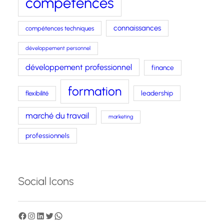
compétences
connaissances
compétences techniques
développement personnel
développement professionnel
finance
formation
leadership
flexibilité
marché du travail
marketing
professionnels
Social Icons
F
I
L
T
W