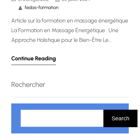
fedas-formation
Article sur la formation en massage énergétique
La Formation en Massage Énergétique : Une
Approche Holistique pour le Bien-Être Le
massage énergétique est une pratique
Continue Reading
ancienne qui vise à rééquilibrer les énergies du
corps pour favoriser la détente, la guérison et le
bien-être global. Cette forme de massage
Rechercher
repose sur le principe selon lequel notre…
R
e
Search
c
h