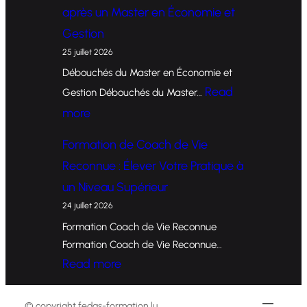
o
après un Master en Économie et
r
Gestion
m
25 juillet 2026
a
Débouchés du Master en Économie et
t
Read
Gestion Débouchés du Master…
i
:
more
o
O
Formation de Coach de Vie
n
p
Reconnue : Élever Votre Pratique à
d
p
un Niveau Supérieur
e
o
24 juillet 2026
C
r
Formation Coach de Vie Reconnue
o
t
Formation Coach de Vie Reconnue…
a
u
:
Read more
c
n
F
h
i
o
© copyright fedas-formation.lu