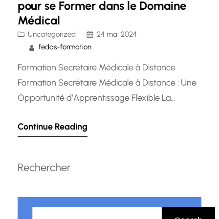
pour se Former dans le Domaine
Médical
Uncategorized
24 mai 2024
fedas-formation
Formation Secrétaire Médicale à Distance
Formation Secrétaire Médicale à Distance : Une
Opportunité d’Apprentissage Flexible La
formation de secrétaire médicale à distance
Continue Reading
offre une solution pratique et flexible pour ceux
qui souhaitent acquérir les compétences
nécessaires pour travailler dans le domaine
Rechercher
médical. En tant que profession essentielle au
bon fonctionnement des établissements de
R
santé, le…
e