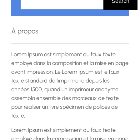
Search
c
h
e
À propos
r
c
h
Lorem Ipsum est simplement du faux texte
e
employé dans la composition et la mise en page
avant impression. Le Lorem Ipsum est le faux
texte standard de l'imprimerie depuis les
années 1500, quand un imprimeur anonyme
assembla ensemble des morceaux de texte
pour réaliser un livre spécimen de polices de
texte.
Lorem Ipsum est simplement du faux texte
employé dans la composition et la mise en page