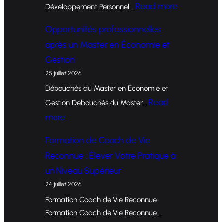
:
Read more
Développement Personnel…
F
Opportunités professionnelles
o
après un Master en Économie et
r
Gestion
m
25 juillet 2026
a
Débouchés du Master en Économie et
t
Read
Gestion Débouchés du Master…
i
:
more
o
O
Formation de Coach de Vie
n
p
Reconnue : Élever Votre Pratique à
d
p
un Niveau Supérieur
e
o
24 juillet 2026
C
r
Formation Coach de Vie Reconnue
o
t
Formation Coach de Vie Reconnue…
a