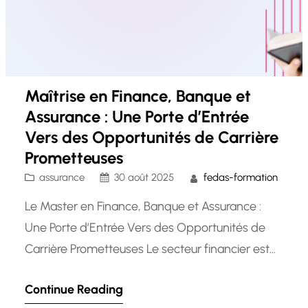
Maîtrise en Finance, Banque et
Assurance : Une Porte d’Entrée
Vers des Opportunités de Carrière
Prometteuses
assurance
30 août 2025
fedas-formation
Le Master en Finance, Banque et Assurance :
Une Porte d’Entrée Vers des Opportunités de
Carrière Prometteuses Le secteur financier est
un domaine dynamique et en constante
Continue Reading
évolution qui offre de nombreuses opportunités