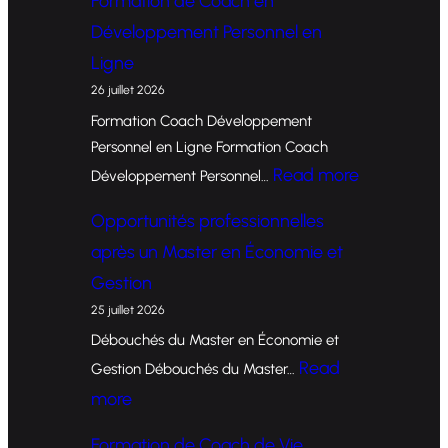
Formation de Coach en
Développement Personnel en
Ligne
26 juillet 2026
Formation Coach Développement
Personnel en Ligne Formation Coach
:
Read more
Développement Personnel…
F
Opportunités professionnelles
o
après un Master en Économie et
r
Gestion
m
25 juillet 2026
a
Débouchés du Master en Économie et
t
Read
Gestion Débouchés du Master…
i
:
more
o
O
Formation de Coach de Vie