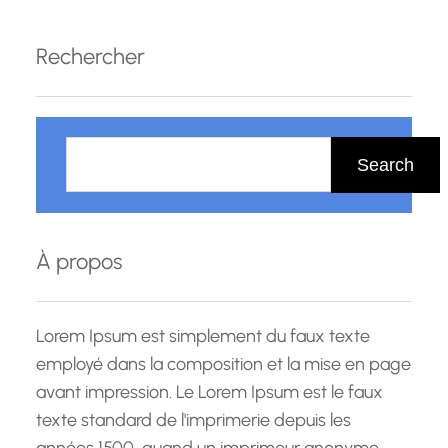
de carrière passionnantes. Pour ceux qui
aspirent à exceller dans le monde de la finance,
Rechercher
de la banque et de l’assurance, le…
R
e
Search
c
h
e
À propos
r
c
h
Lorem Ipsum est simplement du faux texte
e
employé dans la composition et la mise en page
avant impression. Le Lorem Ipsum est le faux
texte standard de l'imprimerie depuis les