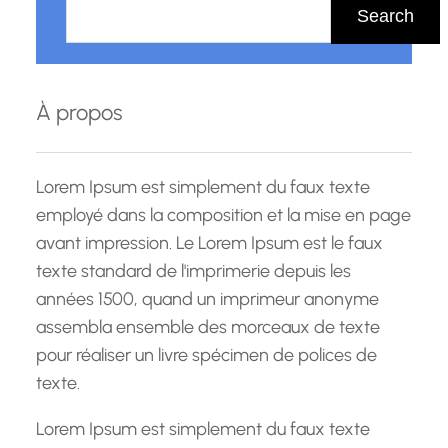
e
Search
c
h
e
À propos
r
c
h
Lorem Ipsum est simplement du faux texte
e
employé dans la composition et la mise en page
avant impression. Le Lorem Ipsum est le faux
texte standard de l'imprimerie depuis les
années 1500, quand un imprimeur anonyme
assembla ensemble des morceaux de texte
pour réaliser un livre spécimen de polices de
texte.
Lorem Ipsum est simplement du faux texte