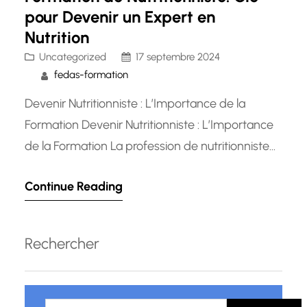
pour Devenir un Expert en
Nutrition
Uncategorized
17 septembre 2024
fedas-formation
Devenir Nutritionniste : L’Importance de la
Formation Devenir Nutritionniste : L’Importance
de la Formation La profession de nutritionniste
est devenue de plus en plus cruciale dans notre
Continue Reading
société moderne, où l’importance d’une
alimentation saine et équilibrée est largement
reconnue. Pour ceux qui souhaitent se lancer
Rechercher
dans ce domaine passionnant et aider les
autres à améliorer…
R