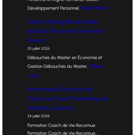
:
Read more
Développement Personnel…
F
Opportunités professionnelles
o
après un Master en Économie et
r
Gestion
m
25 juillet 2026
a
Débouchés du Master en Économie et
t
Read
Gestion Débouchés du Master…
i
:
more
o
O
Formation de Coach de Vie
n
p
Reconnue : Élever Votre Pratique à
d
p
un Niveau Supérieur
e
o
24 juillet 2026
C
r
Formation Coach de Vie Reconnue
o
t
Formation Coach de Vie Reconnue…