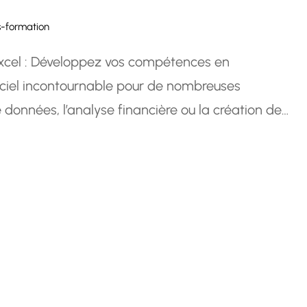
-formation
 Excel : Développez vos compétences en
giciel incontournable pour de nombreuses
e données, l’analyse financière ou la création de
nombreuses opportunités professionnelles et
Une formation…