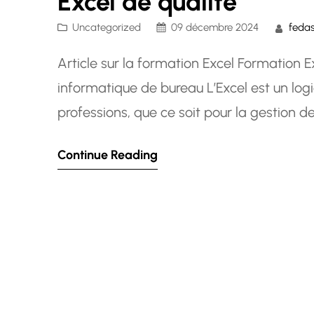
Excel de qualité
Uncategorized
09 décembre 2024
fedas
Article sur la formation Excel Formation
informatique de bureau L’Excel est un lo
professions, que ce soit pour la gestion d
rapports. Maîtriser Excel peut ouvrir de 
Continue Reading
améliorer votre efficacité au quotidien. 