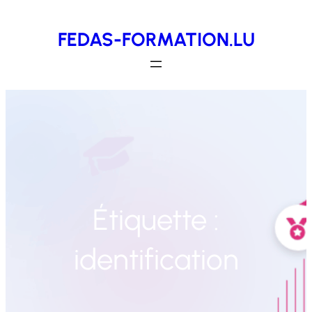
Aller
FEDAS-FORMATION.LU
au
contenu
Étiquette :
identification