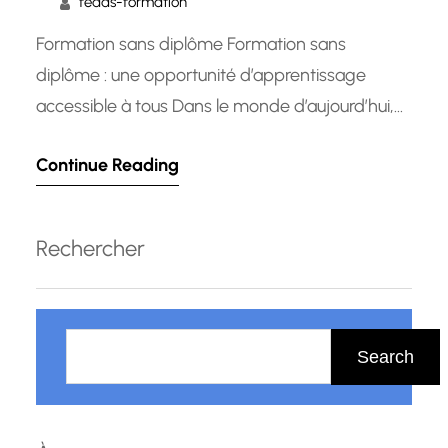
fedas-formation
Formation sans diplôme Formation sans
diplôme : une opportunité d’apprentissage
accessible à tous Dans le monde d’aujourd’hui,
l’importance de l’éducation et de la formation
Continue Reading
continue est largement reconnue. Cependant, il
existe encore des idées préconçues selon
lesquelles il est impossible de suivre une
Rechercher
formation de qualité sans avoir un diplôme
formel. Heureusement, la réalité est…
R
e
Search
c
h
e