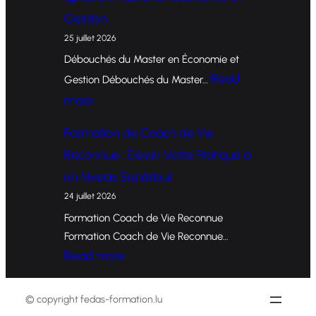
r
Gestion
m
25 juillet 2026
a
Débouchés du Master en Économie et
t
Read
Gestion Débouchés du Master…
i
:
more
o
O
Formation de Coach de Vie
n
p
Reconnue : Élever Votre Pratique à
d
p
un Niveau Supérieur
e
o
24 juillet 2026
C
r
Formation Coach de Vie Reconnue
o
t
Formation Coach de Vie Reconnue…
a
u
:
Read more
c
n
F
h
i
o
© copyright fedas-formation.lu
e