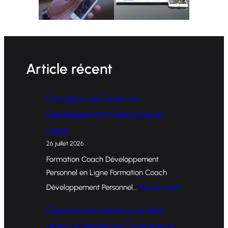
Article récent
Formation de Coach en
Développement Personnel en
Ligne
26 juillet 2026
Formation Coach Développement
Personnel en Ligne Formation Coach
:
Read more
Développement Personnel…
F
Opportunités professionnelles
o
après un Master en Économie et