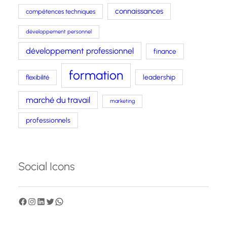
connaissances
compétences techniques
développement personnel
développement professionnel
finance
formation
leadership
flexibilité
marché du travail
marketing
professionnels
Social Icons
F
I
L
T
W
a
n
i
w
h