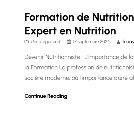
Formation de Nutrition
Expert en Nutrition
Uncategorized
17 septembre 2024
fedas
Devenir Nutritionniste : L’Importance de l
la Formation La profession de nutritionnis
société moderne, où l’importance d’une al
reconnue. Pour ceux qui souhaitent se la
Continue Reading
autres à améliorer…