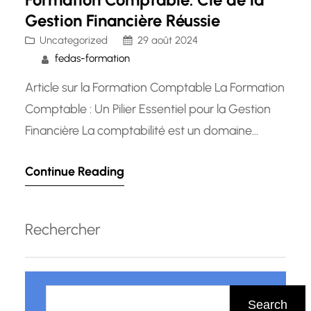
Gestion Financière Réussie
Uncategorized
29 août 2024
fedas-formation
Article sur la Formation Comptable La Formation
Comptable : Un Pilier Essentiel pour la Gestion
Financière La comptabilité est un domaine
crucial pour toute entreprise ou organisation, car
Continue Reading
elle permet de suivre et d’analyser les flux
financiers, de produire des rapports précis et de
prendre des décisions éclairées. C’est pourquoi
Rechercher
la formation comptable est un…
R
e
Search