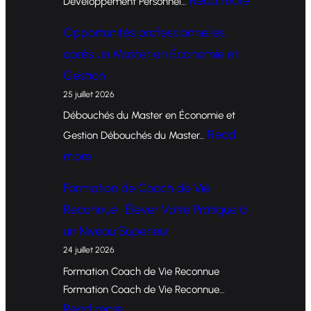
Read more
Développement Personnel…
F
Opportunités professionnelles
o
après un Master en Économie et
r
Gestion
m
25 juillet 2026
a
Débouchés du Master en Économie et
t
Read
Gestion Débouchés du Master…
i
:
more
o
O
Formation de Coach de Vie
n
p
Reconnue : Élever Votre Pratique à
d
p
un Niveau Supérieur
e
o
24 juillet 2026
C
r
Formation Coach de Vie Reconnue
o
t
Formation Coach de Vie Reconnue…
a
u
:
Read more