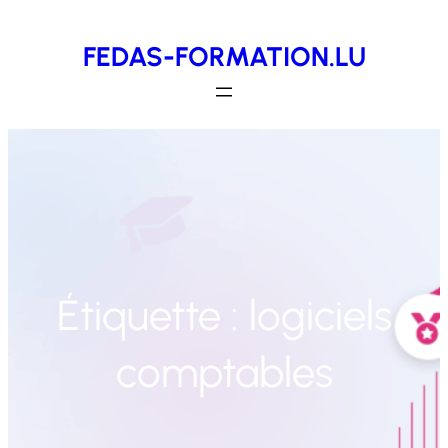
Aller
FEDAS-FORMATION.LU
au
contenu
Étiquette :
logiciels
comptables