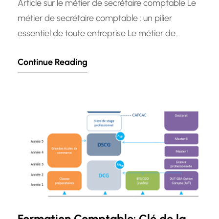
Article sur le métier de secrétaire comptable Le
métier de secrétaire comptable : un pilier
essentiel de toute entreprise Le métier de
secrétaire comptable occupe une place cruciale
Continue Reading
au sein de toute entreprise, quelle que soit sa
taille ou son secteur d’activité. En effet, le
secrétaire comptable joue un rôle essentiel dans
la gestion administrative…
Formation Comptable: Clé de la