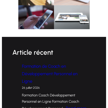
Article récent
Formation de Coach en
Développement Personnel en
Ligne
26 juillet 2026
Formation Coach Développement
Personnel en Ligne Formation Coach
: