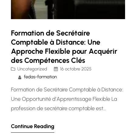
Formation de Secrétaire
Comptable à Distance: Une
Approche Flexible pour Acquérir
des Compétences Clés
Uncategorized
16 octobre 2025
fedas-formation
Formation de Secrétaire Comptable à Distance:
Une Opportunité d’Apprentissage Flexible La
profession de secrétaire comptable est
essentielle pour toute entreprise, assurant la
Continue Reading
gestion efficace des tâches administratives et