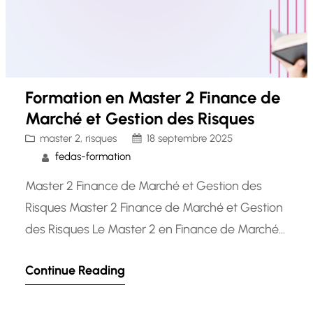
Formation en Master 2 Finance de
Marché et Gestion des Risques
master 2
, 
risques
18 septembre 2025
fedas-formation
Master 2 Finance de Marché et Gestion des
Risques Master 2 Finance de Marché et Gestion
des Risques Le Master 2 en Finance de Marché
et Gestion des Risques est un programme
Continue Reading
d’études avancé conçu pour former des
professionnels hautement qualifiés dans le