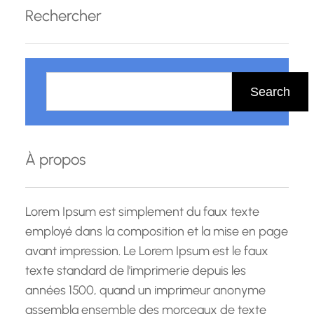
domaine financier. Ce programme offre une
Rechercher
combinaison unique de connaissances
approfondies en…
R
e
Search
c
h
e
À propos
r
c
h
Lorem Ipsum est simplement du faux texte
e
employé dans la composition et la mise en page
avant impression. Le Lorem Ipsum est le faux
texte standard de l'imprimerie depuis les
années 1500, quand un imprimeur anonyme
assembla ensemble des morceaux de texte