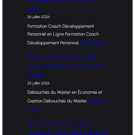
Ligne
26 juillet 2026
Formation Coach Développement
Personnel en Ligne Formation Coach
:
Read more
Développement Personnel…
F
Opportunités professionnelles
o
après un Master en Économie et
r
Gestion
m
25 juillet 2026
a
Débouchés du Master en Économie et
t
Read
Gestion Débouchés du Master…
i
:
more
o
O
Formation de Coach de Vie
n
p
Reconnue : Élever Votre Pratique à