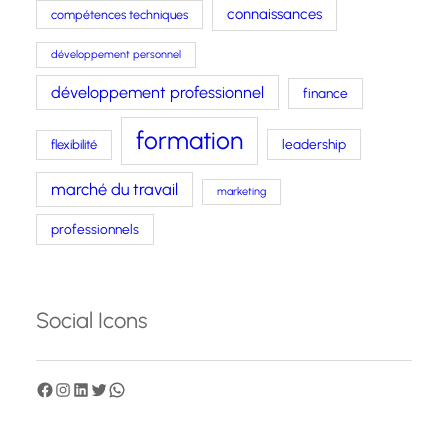
connaissances
compétences techniques
développement personnel
développement professionnel
finance
formation
leadership
flexibilité
marché du travail
marketing
professionnels
Social Icons
F
I
L
T
W
a
n
i
w
h