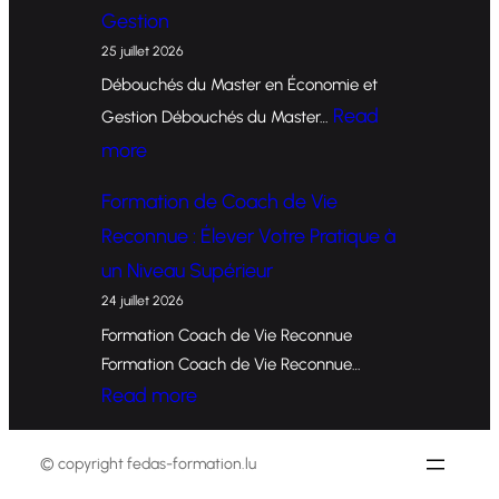
r
Gestion
m
25 juillet 2026
a
Débouchés du Master en Économie et
t
Read
Gestion Débouchés du Master…
i
:
more
o
O
Formation de Coach de Vie
n
p
Reconnue : Élever Votre Pratique à
d
p
un Niveau Supérieur
e
o
24 juillet 2026
C
r
Formation Coach de Vie Reconnue
o
t
Formation Coach de Vie Reconnue…
a
u
:
Read more
c
n
F
h
i
o
© copyright fedas-formation.lu
e
t
r