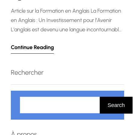
Article sur la Formation en Anglais La Formation
en Anglais : Un Investissement pour l’Avenir
L’anglais est devenu une langue incontournable
dans le monde professionnel. Que ce soit pour
Continue Reading
communiquer avec des clients internationaux,
collaborer avec des collègues étrangers ou
accéder à de nouvelles opportunités de carrière,
Rechercher
la maîtrise de l’anglais est un atout précieux.…
R
e
Search
c
h
e
À propos