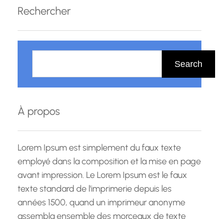
ce soit dans le domaine de la gestion, de la
Rechercher
technologie, de la santé ou d’autres secteurs,
obtenir…
R
e
Search
c
h
e
À propos
r
c
h
Lorem Ipsum est simplement du faux texte
e
employé dans la composition et la mise en page
avant impression. Le Lorem Ipsum est le faux
texte standard de l'imprimerie depuis les
années 1500, quand un imprimeur anonyme
assembla ensemble des morceaux de texte