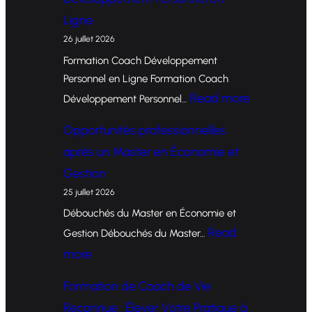
Ligne
26 juillet 2026
Formation Coach Développement
Personnel en Ligne Formation Coach
:
Read more
Développement Personnel…
F
Opportunités professionnelles
o
après un Master en Économie et
r
Gestion
m
25 juillet 2026
a
Débouchés du Master en Économie et
t
Read
Gestion Débouchés du Master…
i
:
more
o
O
Formation de Coach de Vie
n
p
Reconnue : Élever Votre Pratique à