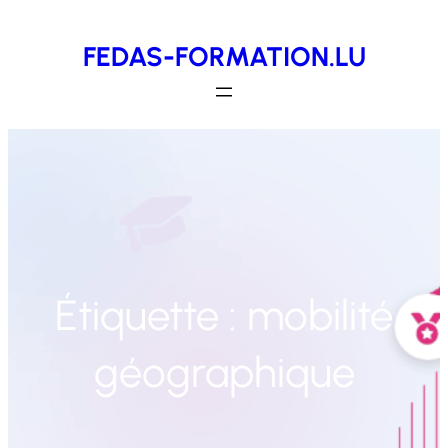
Aller
FEDAS-FORMATION.LU
au
contenu
Étiquette :
mobilité
géographique