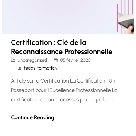
Certification : Clé de la
Reconnaissance Professionnelle
Uncategorized
05 février 2025
fedas-formation
Article sur la Certification La Certification : Un
Passeport pour l’Excellence Professionnelle La
certification est un processus par lequel une
organisation tierce atteste qu’une personne
Continue Reading
possède les compétences et les connaissances
nécessaires dans un domaine spécifique. Que