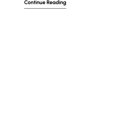
Continue Reading
méthode holistique,…