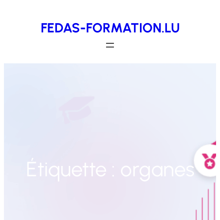
Aller
FEDAS-FORMATION.LU
au
contenu
Étiquette :
organes