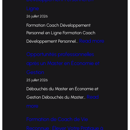
Ligne
26 juillet 2026
Formation Coach Développement
Personnel en Ligne Formation Coach
:
Read more
Développement Personnel…
F
Opportunités professionnelles
o
après un Master en Économie et
r
Gestion
m
25 juillet 2026
a
Débouchés du Master en Économie et
t
Read
Gestion Débouchés du Master…
i
:
more
o
O
Formation de Coach de Vie
n
p
Reconnue : Élever Votre Pratique à