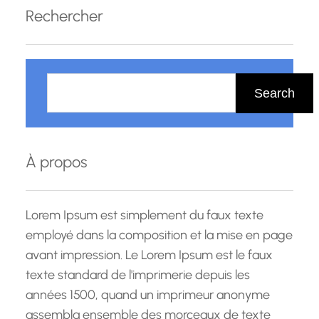
guérison alternatives pour promouvoir le bien-
Rechercher
être physique, émotionnel et mental. En tant
que méthode holistique,…
R
e
Search
c
h
e
À propos
r
c
h
Lorem Ipsum est simplement du faux texte
e
employé dans la composition et la mise en page
avant impression. Le Lorem Ipsum est le faux
texte standard de l'imprimerie depuis les
années 1500, quand un imprimeur anonyme
assembla ensemble des morceaux de texte