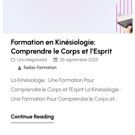
Formation en Kinésiologie:
Comprendre le Corps et l’Esprit
Uncategorized
06 septembre 2025
fedas-formation
La Kinésiologie : Une Formation Pour
Comprendre le Corps et l’Esprit La Kinésiologie :
Une Formation Pour Comprendre le Corps et
l’Esprit La kinésiologie est une discipline
Continue Reading
fascinante qui combine les principes de la
médecine traditionnelle avec des techniques de