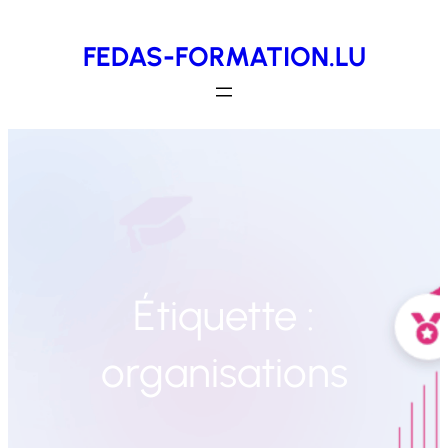
Aller
FEDAS-FORMATION.LU
au
contenu
Étiquette :
organisations