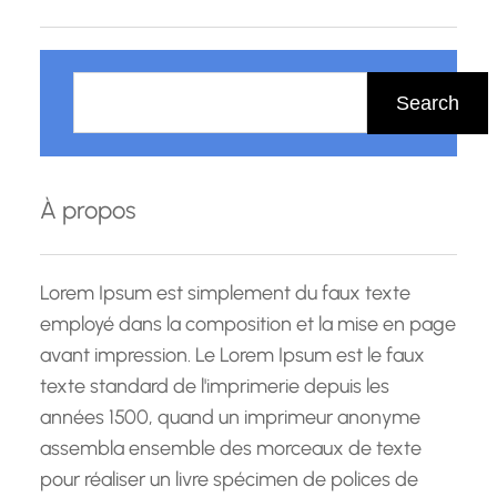
une décision judicieuse. La formation offre de…
R
e
Search
c
h
e
À propos
r
c
h
Lorem Ipsum est simplement du faux texte
e
employé dans la composition et la mise en page
avant impression. Le Lorem Ipsum est le faux
texte standard de l'imprimerie depuis les
années 1500, quand un imprimeur anonyme
assembla ensemble des morceaux de texte
pour réaliser un livre spécimen de polices de