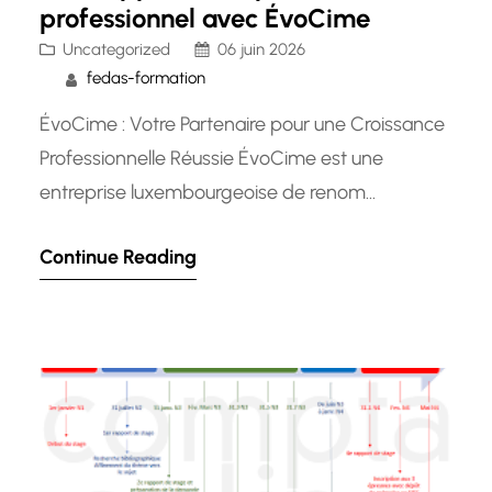
professionnel avec ÉvoCime
Uncategorized
06 juin 2026
fedas-formation
ÉvoCime : Votre Partenaire pour une Croissance
Professionnelle Réussie ÉvoCime est une
entreprise luxembourgeoise de renom
spécialisée dans le développement
Continue Reading
professionnel et personnel. Avec une approche
innovante et sur mesure, ÉvoCime s’engage à
accompagner les individus et les organisations
dans leur quête de succès et d’épanouissement.
Que vous soyez un professionnel cherchant à
améliorer vos…