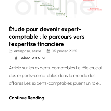
Étude pour devenir expert-
comptable : le parcours vers
l’expertise financière
entreprise
, 
etude
05 janvier 2025
fedas-formation
Article sur les experts-comptables Le rôle crucial
des experts-comptables dans le monde des
affaires Les experts-comptables jouent un rôle
essentiel dans le bon fonctionnement des
Continue Reading
entreprises et des organisations. Leur expertise
en matière de comptabilité, de finance et de