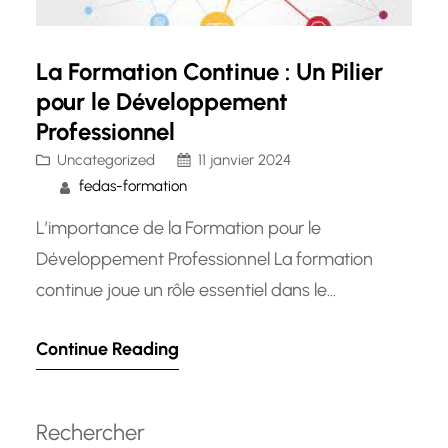
La Formation Continue : Un Pilier
pour le Développement
Professionnel
Uncategorized
11 janvier 2024
fedas-formation
L’importance de la Formation pour le
Développement Professionnel La formation
continue joue un rôle essentiel dans le
développement professionnel et personnel.
Continue Reading
Que vous soyez un employé cherchant à
acquérir de nouvelles compétences ou un
employeur désireux de renforcer les capacités
Rechercher
de votre équipe, investir dans la formation est