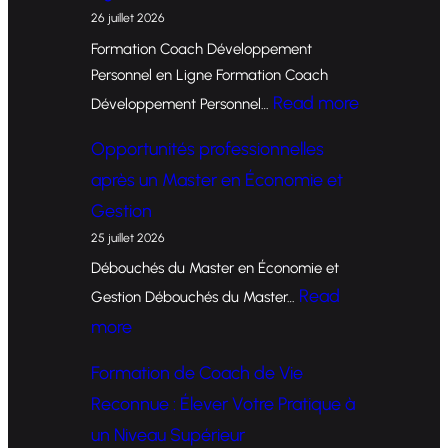
26 juillet 2026
Formation Coach Développement
Personnel en Ligne Formation Coach
:
Read more
Développement Personnel…
F
Opportunités professionnelles
o
après un Master en Économie et
r
Gestion
m
25 juillet 2026
a
Débouchés du Master en Économie et
t
Read
Gestion Débouchés du Master…
i
:
more
o
O
Formation de Coach de Vie
n
p
Reconnue : Élever Votre Pratique à
d
p
un Niveau Supérieur
e