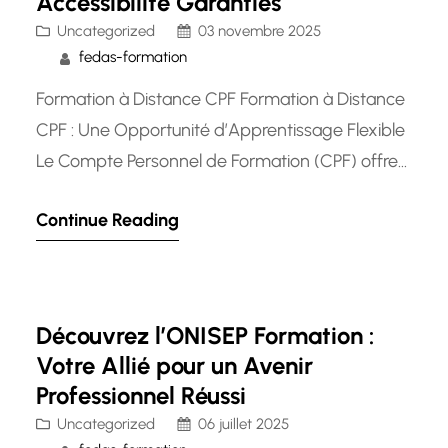
Accessibilité Garanties
Uncategorized
03 novembre 2025
fedas-formation
Formation à Distance CPF Formation à Distance
CPF : Une Opportunité d’Apprentissage Flexible
Le Compte Personnel de Formation (CPF) offre
aux travailleurs la possibilité de suivre des
Continue Reading
formations professionnelles pour développer
leurs compétences et améliorer leur
employabilité. Grâce à la formation à distance,
cette opportunité d’apprentissage devient
Découvrez l’ONISEP Formation :
encore plus accessible et flexible. La formation
Votre Allié pour un Avenir
à…
Professionnel Réussi
Uncategorized
06 juillet 2025