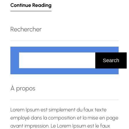
Continue Reading
formation en ligne offre une flexibilité et une
accessibilité sans précédent, permettant aux
apprenants du monde entier d’acquérir de
Rechercher
nouvelles compétences et connaissances à leur
propre rythme, où qu’ils…
R
e
Search
c
h
e
À propos
r
c
h
Lorem Ipsum est simplement du faux texte
e
employé dans la composition et la mise en page
avant impression. Le Lorem Ipsum est le faux