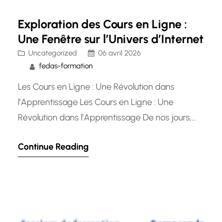
Exploration des Cours en Ligne :
Une Fenêtre sur l’Univers d’Internet
Uncategorized
06 avril 2026
fedas-formation
Les Cours en Ligne : Une Révolution dans
l’Apprentissage Les Cours en Ligne : Une
Révolution dans l’Apprentissage De nos jours,
l’accès à l’éducation n’a jamais été aussi facile
Continue Reading
grâce aux cours en ligne. Que vous souhaitiez
acquérir de nouvelles compétences,
approfondir vos connaissances ou simplement
explorer un domaine qui vous passionne, les
cours sur…