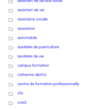
assistant de service social
assistant de vie
assistante sociale
assurance
automobile
auxiliaire de puericulture
auxiliaire de vie
campus formation
catherine aliotta
centre de formation professionnelle
cfa
cned