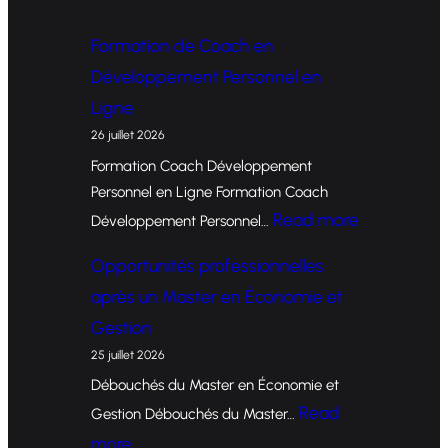
Formation de Coach en
Développement Personnel en
Ligne
26 juillet 2026
Formation Coach Développement
Personnel en Ligne Formation Coach
:
Read more
Développement Personnel…
F
Opportunités professionnelles
o
après un Master en Économie et
r
Gestion
m
25 juillet 2026
a
Débouchés du Master en Économie et
t
Read
Gestion Débouchés du Master…
i
:
more