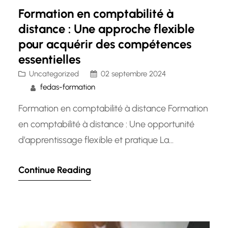
Formation en comptabilité à
distance : Une approche flexible
pour acquérir des compétences
essentielles
Uncategorized
02 septembre 2024
fedas-formation
Formation en comptabilité à distance Formation
en comptabilité à distance : Une opportunité
d’apprentissage flexible et pratique La
comptabilité est un domaine essentiel pour
Continue Reading
toute entreprise, mais il peut parfois être difficile
de trouver le temps de suivre une formation en
présentiel. C’est là qu’intervient la formation en
comptabilité à distance, une solution moderne