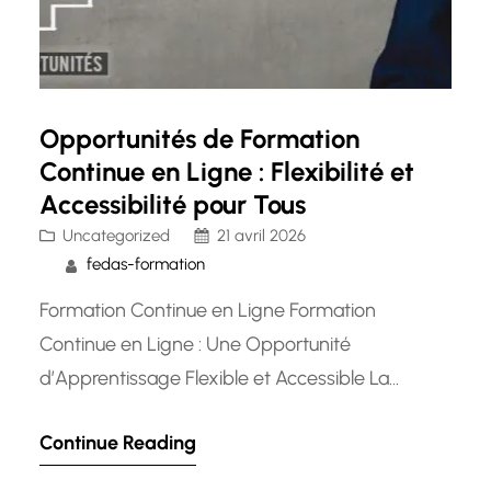
Opportunités de Formation
Continue en Ligne : Flexibilité et
Accessibilité pour Tous
Uncategorized
21 avril 2026
fedas-formation
Formation Continue en Ligne Formation
Continue en Ligne : Une Opportunité
d’Apprentissage Flexible et Accessible La
formation continue en ligne est devenue une
Continue Reading
option populaire pour les professionnels
cherchant à développer leurs compétences