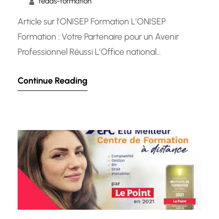
fedas-formation
Article sur l’ONISEP Formation L’ONISEP
Formation : Votre Partenaire pour un Avenir
Professionnel Réussi L’Office national
d’information sur les enseignements et les
Continue Reading
professions (ONISEP) est un acteur
incontournable dans le domaine de l’orientation
et de la formation en France. L’ONISEP
Formation, branche dédiée à l’éducation tout au
long de la vie, propose une gamme diversifiée…