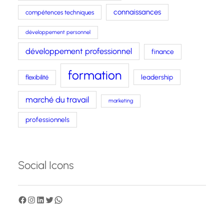
connaissances
compétences techniques
développement personnel
développement professionnel
finance
formation
leadership
flexibilité
marché du travail
marketing
professionnels
Social Icons
F
I
L
T
W
a
n
i
w
h