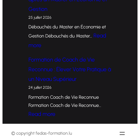
r
Gestion
m
25 juillet 2026
a
Débouchés du Master en Économie et
t
Read
Gestion Débouchés du Master…
i
:
more
o
O
Formation de Coach de Vie
n
p
Reconnue : Élever Votre Pratique à
d
p
un Niveau Supérieur
e
o
24 juillet 2026
C
r
Formation Coach de Vie Reconnue
o
t
Formation Coach de Vie Reconnue…
a
u
:
Read more
c
n
F
h
i
o
© copyright fedas-formation.lu
e