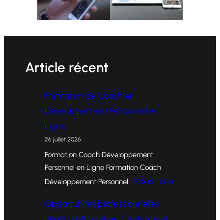
Article récent
Formation de Coach en
Développement Personnel en
Ligne
26 juillet 2026
Formation Coach Développement
Personnel en Ligne Formation Coach
:
Read more
Développement Personnel…
F
Opportunités professionnelles
o
après un Master en Économie et