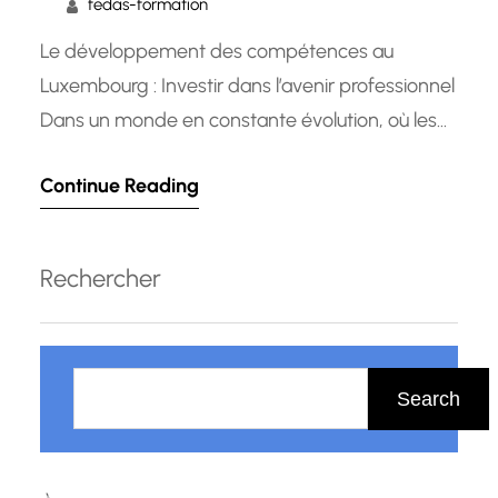
fedas-formation
Le développement des compétences au
Luxembourg : Investir dans l’avenir professionnel
Dans un monde en constante évolution, où les
avancées technologiques et les changements
Continue Reading
économiques se produisent à un rythme
effréné, il est essentiel de développer et de
mettre à jour en permanence nos compétences
Rechercher
professionnelles. Au Luxembourg, pays
dynamique au cœur de l’Europe, le…
R
e
Search
c
h
e