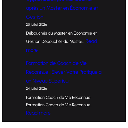
o
après un Master en Économie et
r
Gestion
m
25 juillet 2026
a
Débouchés du Master en Économie et
t
Read
Gestion Débouchés du Master…
i
:
more
o
O
Formation de Coach de Vie
n
p
Reconnue : Élever Votre Pratique à
d
p
un Niveau Supérieur
e
o
24 juillet 2026
C
r
Formation Coach de Vie Reconnue
o
t
Formation Coach de Vie Reconnue…
a
u
:
Read more
c
n
F
h