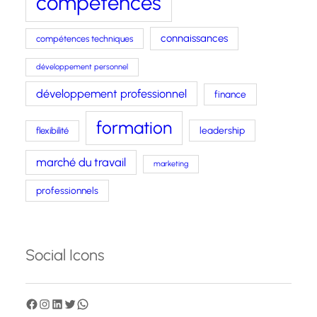
compétences
connaissances
compétences techniques
développement personnel
développement professionnel
finance
formation
leadership
flexibilité
marché du travail
marketing
professionnels
Social Icons
F
I
L
T
W