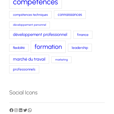
compétences
connaissances
compétences techniques
développement personnel
développement professionnel
finance
formation
leadership
flexibilité
marché du travail
marketing
professionnels
Social Icons
F
I
L
T
W