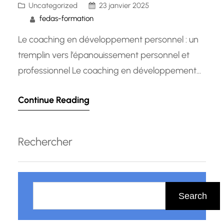
Uncategorized
23 janvier 2025
fedas-formation
Le coaching en développement personnel : un
tremplin vers l’épanouissement personnel et
professionnel Le coaching en développement
personnel est devenu une pratique de plus en
Continue Reading
plus populaire pour ceux qui cherchent à
améliorer leur vie tant sur le plan personnel que
professionnel. Cette approche individualisée
Rechercher
offre un accompagnement personnalisé visant
à aider les individus à…
R
e
Search
c
h