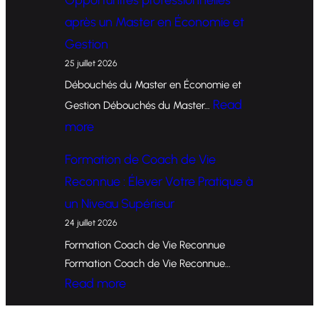
o
après un Master en Économie et
r
Gestion
m
25 juillet 2026
a
Débouchés du Master en Économie et
t
Read
Gestion Débouchés du Master…
i
:
more
o
O
Formation de Coach de Vie
n
p
Reconnue : Élever Votre Pratique à
d
p
un Niveau Supérieur
e
o
24 juillet 2026
C
r
Formation Coach de Vie Reconnue
o
t
Formation Coach de Vie Reconnue…
a
u
:
Read more
c
n
F