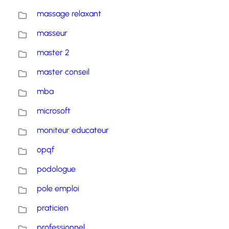
massage relaxant
masseur
master 2
master conseil
mba
microsoft
moniteur educateur
opqf
podologue
pole emploi
praticien
professionnel