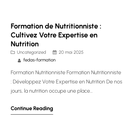
le déplacement des patients au sein des
établissements médicaux. Pour exercer cette
profession…
Formation de Nutritionniste :
Cultivez Votre Expertise en
Nutrition
Uncategorized
20 mai 2025
fedas-formation
Formation Nutritionniste Formation Nutritionniste
: Développez Votre Expertise en Nutrition De nos
jours, la nutrition occupe une place
prépondérante dans notre société où la santé et
Continue Reading
le bien-être sont des préoccupations majeures.
Devenir nutritionniste est une opportunité
passionnante pour ceux qui souhaitent aider les