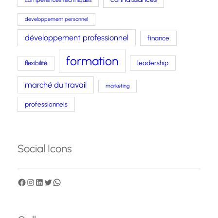
développement personnel
développement professionnel
finance
formation
leadership
flexibilité
marché du travail
marketing
professionnels
Social Icons
F
I
L
T
W
a
n
i
w
h
c
s
n
i
a