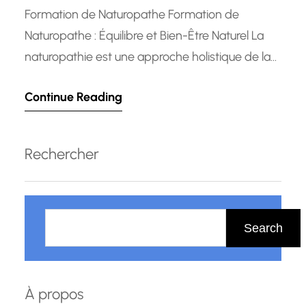
Formation de Naturopathe Formation de
Naturopathe : Équilibre et Bien-Être Naturel La
naturopathie est une approche holistique de la
santé qui met l’accent sur la prévention et
Continue Reading
l’équilibre naturel du corps. De plus en plus de
personnes se tournent vers les praticiens en
naturopathie pour compléter leur parcours de
Rechercher
soins traditionnels et adopter un mode…
R
e
Search
c
h
e
À propos
r