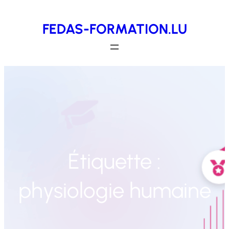
Aller
FEDAS-FORMATION.LU
au
contenu
Étiquette :
physiologie humaine