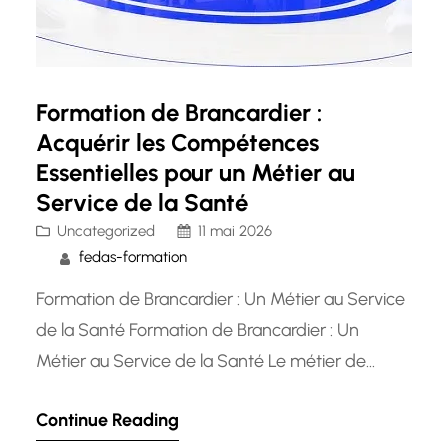
Formation de Brancardier :
Acquérir les Compétences
Essentielles pour un Métier au
Service de la Santé
Uncategorized
11 mai 2026
fedas-formation
Formation de Brancardier : Un Métier au Service
de la Santé Formation de Brancardier : Un
Métier au Service de la Santé Le métier de
brancardier est essentiel dans le domaine de la
Continue Reading
santé, jouant un rôle crucial dans le transport et