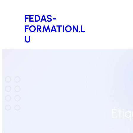
Aller
FEDAS-
au
FORMATION.L
contenu
U
Étiq