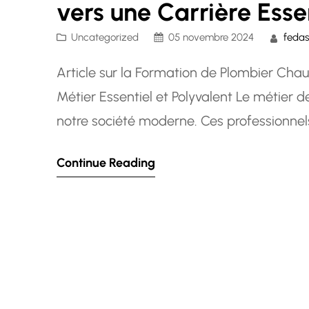
vers une Carrière Esse
Uncategorized
05 novembre 2024
fedas
Article sur la Formation de Plombier Cha
Métier Essentiel et Polyvalent Le métier 
notre société moderne. Ces professionnels 
réparation et de l’entretien des système
Continue Reading
résidentiels, commerciaux et industriels.…