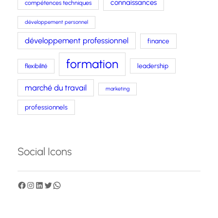
connaissances
compétences techniques
développement personnel
développement professionnel
finance
formation
leadership
flexibilité
marché du travail
marketing
professionnels
Social Icons
F
I
L
T
W
a
n
i
w
h