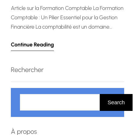
Article sur la Formation Comptable La Formation
Comptable : Un Pilier Essentiel pour la Gestion
Financière La comptabilité est un domaine
crucial pour toute entreprise ou organisation, car
Continue Reading
elle permet de suivre et d’analyser les flux
financiers, de produire des rapports précis et de
prendre des décisions éclairées. C’est pourquoi
Rechercher
la formation comptable est un…
R
e
Search
c
h
e
À propos
r