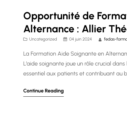
Opportunité de Forma
Alternance : Allier Thé
Uncategorized
04 juin 2024
fedas-forma
La Formation Aide Soignante en Alternanc
L’aide soignante joue un rôle crucial dan
essentiel aux patients et contribuant au
Pour ceux qui souhaitent se lancer dans ce
Continue Reading
alternance offre une voie…