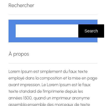
guérison alternatives pour promouvoir le bien-
Rechercher
être physique, émotionnel et mental. En tant
que méthode holistique,…
R
e
Search
c
h
e
À propos
r
c
h
Lorem Ipsum est simplement du faux texte
e
employé dans la composition et la mise en page
avant impression. Le Lorem Ipsum est le faux
texte standard de l'imprimerie depuis les
années 1500, quand un imprimeur anonyme
assembla ensemble des morceaux de texte