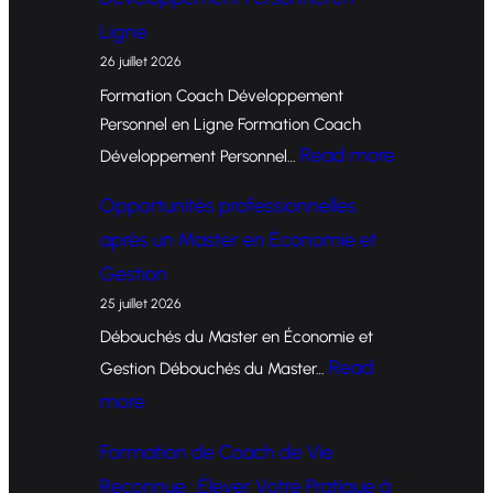
Ligne
26 juillet 2026
Formation Coach Développement
Personnel en Ligne Formation Coach
:
Read more
Développement Personnel…
F
Opportunités professionnelles
o
après un Master en Économie et
r
Gestion
m
25 juillet 2026
a
Débouchés du Master en Économie et
t
Read
Gestion Débouchés du Master…
i
:
more
o
O
Formation de Coach de Vie
n
p
Reconnue : Élever Votre Pratique à