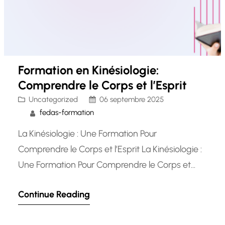
Formation en Kinésiologie:
Comprendre le Corps et l’Esprit
Uncategorized
06 septembre 2025
fedas-formation
La Kinésiologie : Une Formation Pour
Comprendre le Corps et l’Esprit La Kinésiologie :
Une Formation Pour Comprendre le Corps et
l’Esprit La kinésiologie est une discipline
Continue Reading
fascinante qui combine les principes de la
médecine traditionnelle avec des techniques de