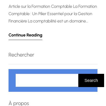
Article sur la Formation Comptable La Formation
Comptable : Un Pilier Essentiel pour la Gestion
Financière La comptabilité est un domaine
crucial pour toute entreprise ou organisation, car
Continue Reading
elle permet de suivre et d’analyser les flux
financiers, de produire des rapports précis et de
prendre des décisions éclairées. C’est pourquoi
Rechercher
la formation comptable est un…
R
e
Search
c
h
e
À propos
r