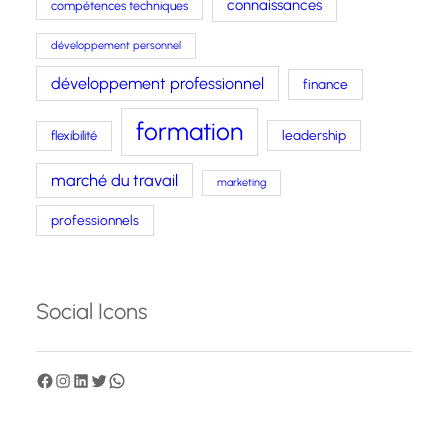
connaissances
compétences techniques
développement personnel
développement professionnel
finance
formation
leadership
flexibilité
marché du travail
marketing
professionnels
Social Icons
F
I
L
T
W
a
n
i
w
h