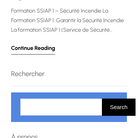
Formation SSIAP 1 – Sécurité Incendie La
Formation SSIAP 1: Garantir la Sécurité Incendie
La formation SSIAP 1 (Service de Sécurité
Incendie et d’Assistance à Personnes) est une
Continue Reading
étape cruciale pour toute personne souhaitant
travailler dans le domaine de la sécurité
incendie. Ce programme de formation vise à
Rechercher
former des agents capables d’assurer la
prévention…
R
e
Search
c
h
e
À propos