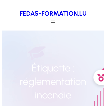
Aller
FEDAS-FORMATION.LU
au
contenu
Étiquette :
réglementation
incendie