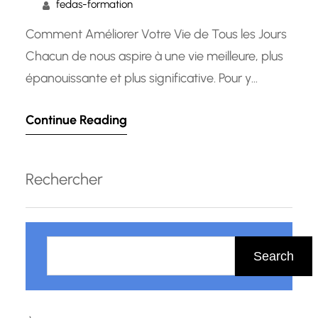
fedas-formation
Comment Améliorer Votre Vie de Tous les Jours
Chacun de nous aspire à une vie meilleure, plus
épanouissante et plus significative. Pour y
parvenir, il est essentiel de chercher
Continue Reading
constamment des moyens d’améliorer
différents aspects de notre quotidien. Que ce
soit sur le plan personnel, professionnel ou
Rechercher
relationnel, l’amélioration continue est la clé pour
atteindre…
R
e
Search
c
h
e