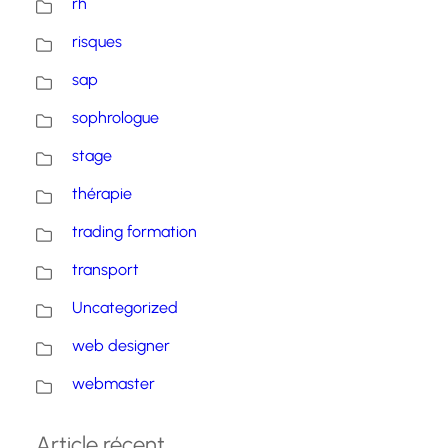
rh
risques
sap
sophrologue
stage
thérapie
trading formation
transport
Uncategorized
web designer
webmaster
Article récent