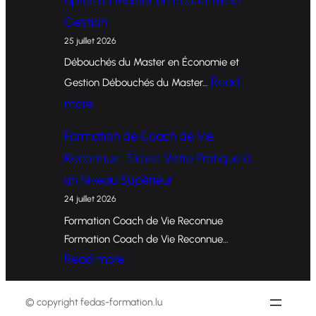
r
Gestion
m
25 juillet 2026
a
Débouchés du Master en Économie et
t
Read
Gestion Débouchés du Master…
i
:
more
o
O
Formation de Coach de Vie
n
p
Reconnue : Élever Votre Pratique à
d
p
un Niveau Supérieur
e
o
24 juillet 2026
C
r
Formation Coach de Vie Reconnue
o
t
Formation Coach de Vie Reconnue…
a
u
:
Read more
c
n
F
h
i
o
© copyright fedas-formation.lu