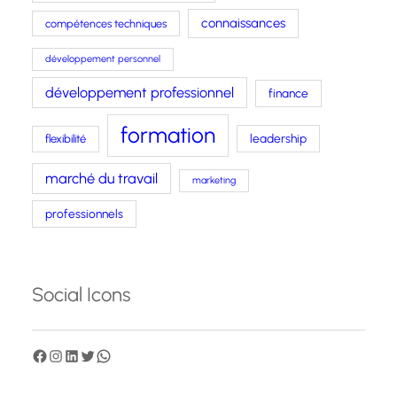
connaissances
compétences techniques
développement personnel
développement professionnel
finance
formation
leadership
flexibilité
marché du travail
marketing
professionnels
Social Icons
F
I
L
T
W
a
n
i
w
h