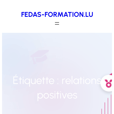
Aller
FEDAS-FORMATION.LU
au
contenu
Étiquette :
relations
positives