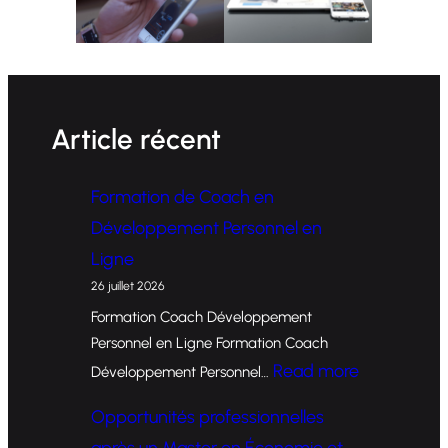
Article récent
Formation de Coach en
Développement Personnel en
Ligne
26 juillet 2026
Formation Coach Développement
Personnel en Ligne Formation Coach
:
Read more
Développement Personnel…
F
Opportunités professionnelles
o
après un Master en Économie et