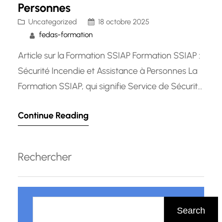
Personnes
Uncategorized
18 octobre 2025
fedas-formation
Article sur la Formation SSIAP Formation SSIAP :
Sécurité Incendie et Assistance à Personnes La
Formation SSIAP, qui signifie Service de Sécurité
Incendie et d’Assistance à Personnes, est
Continue Reading
essentielle pour les professionnels travaillant
dans des établissements recevant du public.
Cette formation vise à former des agents
Rechercher
capables de prévenir les risques d’incendie, de
mettre en…
R
e
Search
c