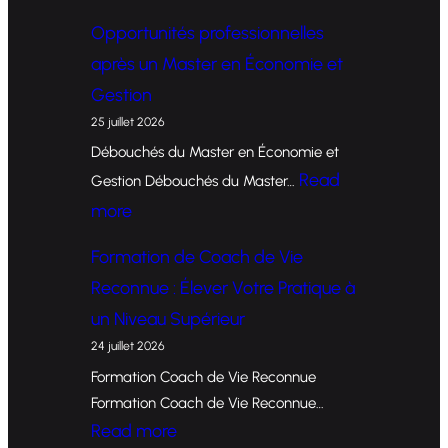
F
Opportunités professionnelles
o
après un Master en Économie et
r
Gestion
m
25 juillet 2026
a
Débouchés du Master en Économie et
t
Read
Gestion Débouchés du Master…
i
:
more
o
O
Formation de Coach de Vie
n
p
Reconnue : Élever Votre Pratique à
d
p
un Niveau Supérieur
e
o
24 juillet 2026
C
r
Formation Coach de Vie Reconnue
o
t
Formation Coach de Vie Reconnue…
a
u
:
Read more