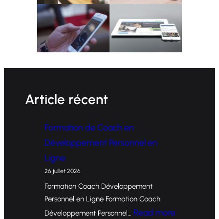
Article récent
Formation de Coach en
Développement Personnel en
Ligne
26 juillet 2026
Formation Coach Développement
Personnel en Ligne Formation Coach
:
Read more
Développement Personnel…