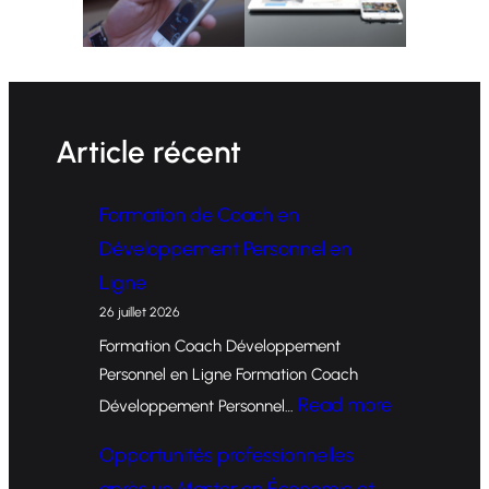
Article récent
Formation de Coach en
Développement Personnel en
Ligne
26 juillet 2026
Formation Coach Développement
Personnel en Ligne Formation Coach
:
Read more
Développement Personnel…
F
Opportunités professionnelles
o
après un Master en Économie et