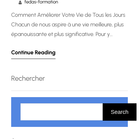
fedas-formation
Comment Améliorer Votre Vie de Tous les Jours
Chacun de nous aspire à une vie meilleure, plus
épanouissante et plus significative. Pour y
parvenir, il est essentiel de chercher
Continue Reading
constamment des moyens d’améliorer
différents aspects de notre quotidien. Que ce
soit sur le plan personnel, professionnel ou
Rechercher
relationnel, l’amélioration continue est la clé pour
atteindre…
R
e
Search
c
h
e