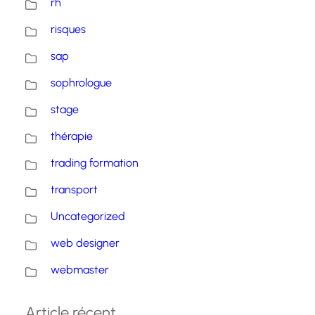
rh
risques
sap
sophrologue
stage
thérapie
trading formation
transport
Uncategorized
web designer
webmaster
Article récent