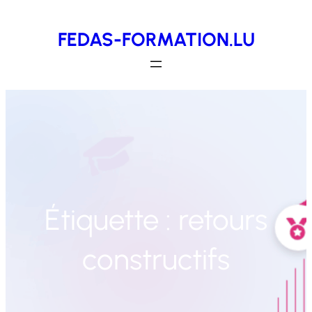
Aller
FEDAS-FORMATION.LU
au
contenu
Étiquette :
retours
constructifs