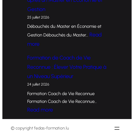
r
Gestion
m
25 juillet 2026
a
Débouchés du Master en Économie et
t
Read
Gestion Débouchés du Master…
i
:
more
o
O
Formation de Coach de Vie
n
p
Reconnue : Élever Votre Pratique à
d
p
un Niveau Supérieur
e
o
24 juillet 2026
C
r
Formation Coach de Vie Reconnue
o
t
Formation Coach de Vie Reconnue…
a
u
:
Read more
c
n
F
h
i
o
© copyright fedas-formation.lu