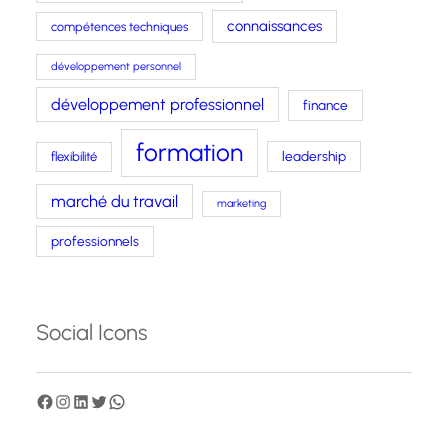
connaissances
compétences techniques
développement personnel
développement professionnel
finance
formation
leadership
flexibilité
marché du travail
marketing
professionnels
Social Icons
F
I
L
T
W
a
n
i
w
h