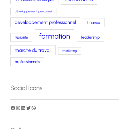
développement personnel
développement professionnel
finance
formation
leadership
flexibilité
marché du travail
marketing
professionnels
Social Icons
F
I
L
T
W
a
n
i
w
h
c
s
n
i
a