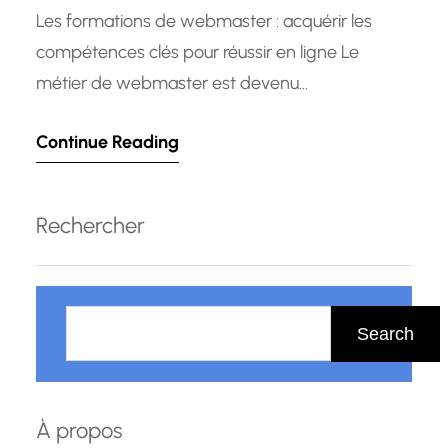
Les formations de webmaster : acquérir les
compétences clés pour réussir en ligne Le
métier de webmaster est devenu
incontournable dans le monde numérique
Continue Reading
d’aujourd’hui. En tant que gardien des sites web,
le webmaster joue un rôle crucial dans la
création, la maintenance et l’optimisation des
Rechercher
plateformes en ligne. Pour exceller dans ce
domaine en…
R
e
Search
c
h
e
À propos
r