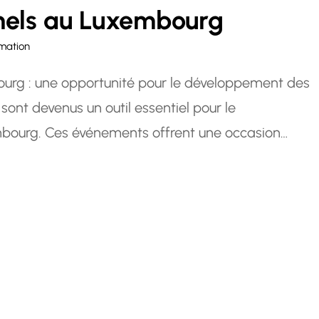
nnels au Luxembourg
mation
ourg : une opportunité pour le développement des
sont devenus un outil essentiel pour le
bourg. Ces événements offrent une occasion
’échanger des idées et de renforcer leurs
ice à l’apprentissage et à…