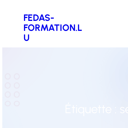
Aller
FEDAS-
au
FORMATION.L
contenu
U
Étiquette :
s