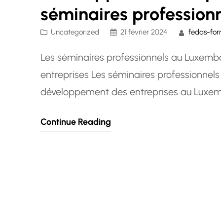
séminaires professio
Uncategorized
21 février 2024
fedas-for
Les séminaires professionnels au Luxemb
entreprises Les séminaires professionnels 
développement des entreprises au Luxem
unique aux professionnels de se former, d
Continue Reading
compétences dans un environnement prop