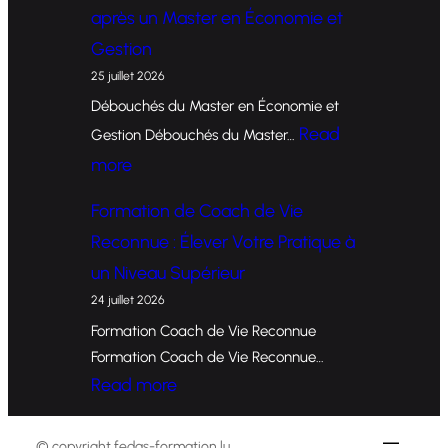
o
après un Master en Économie et
r
Gestion
m
25 juillet 2026
a
Débouchés du Master en Économie et
t
Read
Gestion Débouchés du Master…
i
:
more
o
O
Formation de Coach de Vie
n
p
Reconnue : Élever Votre Pratique à
d
p
un Niveau Supérieur
e
o
24 juillet 2026
C
r
Formation Coach de Vie Reconnue
o
t
Formation Coach de Vie Reconnue…
a
u
:
Read more
c
n
F
h
i
o
© copyright fedas-formation.lu