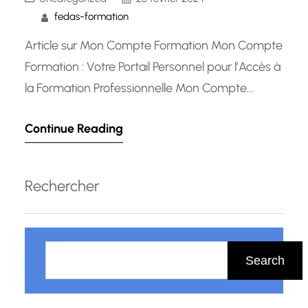
fedas-formation
Article sur Mon Compte Formation Mon Compte
Formation : Votre Portail Personnel pour l’Accès à
la Formation Professionnelle Mon Compte
Formation est un service en ligne mis en place
Continue Reading
par le gouvernement français pour permettre
aux actifs de bénéficier d’un accès simplifié à la
formation professionnelle. Que vous soyez
Rechercher
salarié, demandeur d’emploi ou indépendant,
ce…
R
e
Search
c
h