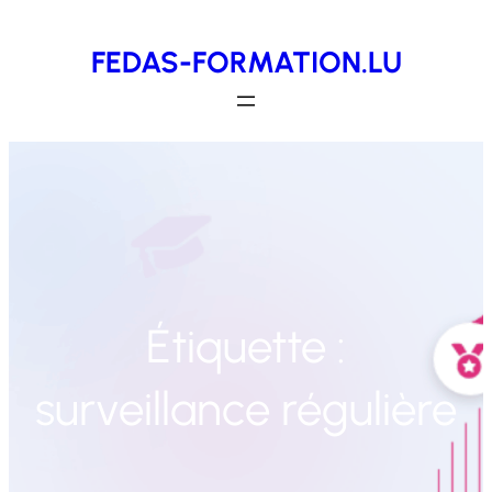
Aller
FEDAS-FORMATION.LU
au
contenu
Étiquette :
surveillance régulière