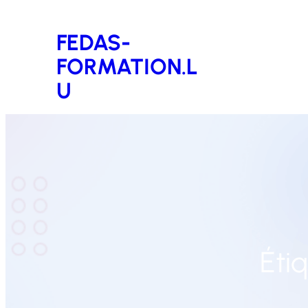
Aller
FEDAS-
au
FORMATION.L
contenu
U
Étiq