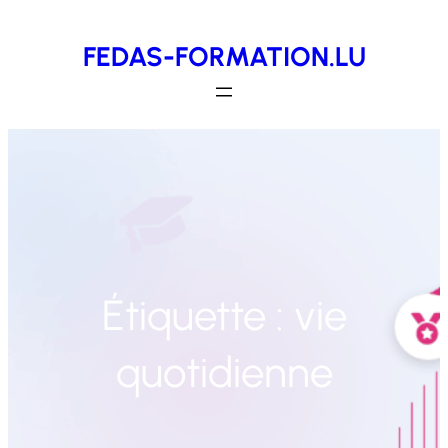
Aller
FEDAS-FORMATION.LU
au
contenu
Étiquette :
vie
quotidienne