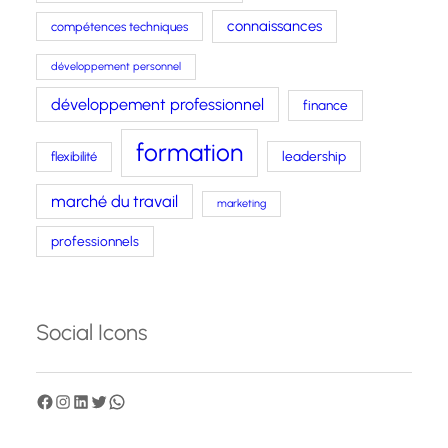
connaissances
compétences techniques
développement personnel
développement professionnel
finance
formation
leadership
flexibilité
marché du travail
marketing
professionnels
Social Icons
F
I
L
T
W
a
n
i
w
h