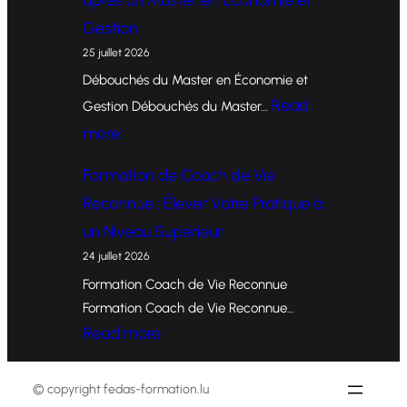
r
Gestion
m
25 juillet 2026
a
Débouchés du Master en Économie et
t
Read
Gestion Débouchés du Master…
i
:
more
o
O
Formation de Coach de Vie
n
p
Reconnue : Élever Votre Pratique à
d
p
un Niveau Supérieur
e
o
24 juillet 2026
C
r
Formation Coach de Vie Reconnue
o
t
Formation Coach de Vie Reconnue…
a
u
:
Read more
c
n
F
h
i
o
© copyright fedas-formation.lu