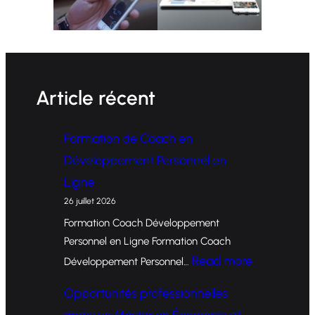
Article récent
Formation de Coach en
Développement Personnel en
Ligne
26 juillet 2026
Formation Coach Développement
Personnel en Ligne Formation Coach
:
Read more
Développement Personnel…
F
Opportunités professionnelles
o
après un Master en Économie et