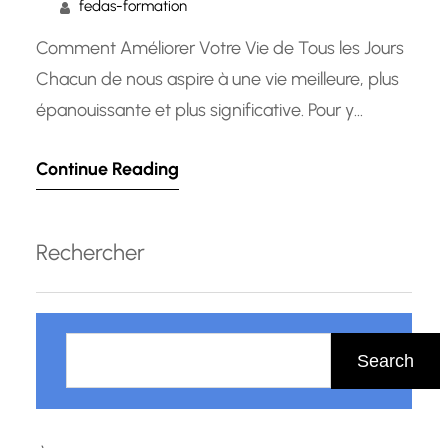
fedas-formation
Comment Améliorer Votre Vie de Tous les Jours
Chacun de nous aspire à une vie meilleure, plus
épanouissante et plus significative. Pour y
parvenir, il est essentiel de chercher
Continue Reading
constamment des moyens d’améliorer
différents aspects de notre quotidien. Que ce
soit sur le plan personnel, professionnel ou
Rechercher
relationnel, l’amélioration continue est la clé pour
atteindre…
R
e
Search
c
h
e