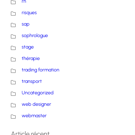
rh
risques
sap
sophrologue
stage
thérapie
trading formation
transport
Uncategorized
web designer
webmaster
Article récent