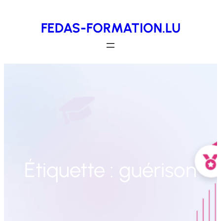
Aller
FEDAS-FORMATION.LU
au
contenu
Étiquette :
guérison