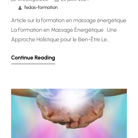
fedas-formation
Article sur la formation en massage énergétique
La Formation en Massage Énergétique : Une
Approche Holistique pour le Bien-Être Le
massage énergétique est une pratique
Continue Reading
ancienne qui vise à rééquilibrer les énergies du
corps pour favoriser la détente, la guérison et le
bien-être global. Cette forme de massage
repose sur le principe selon lequel notre…