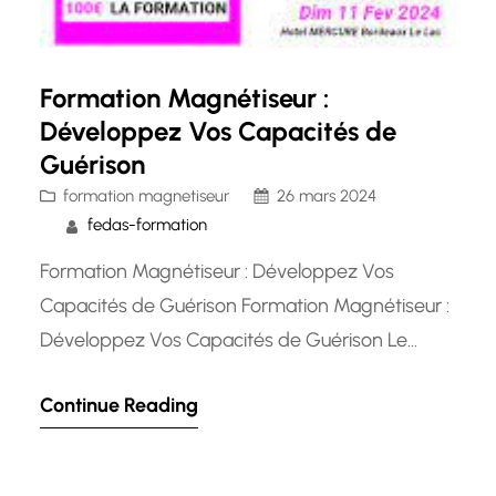
Formation Magnétiseur :
Développez Vos Capacités de
Guérison
formation magnetiseur
26 mars 2024
fedas-formation
Formation Magnétiseur : Développez Vos
Capacités de Guérison Formation Magnétiseur :
Développez Vos Capacités de Guérison Le
magnétisme est une pratique ancienne qui vise
Continue Reading
à canaliser l’énergie pour soulager la douleur,
favoriser la guérison et rétablir l’équilibre
énergétique du corps. De plus en plus de