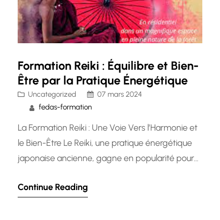
Formation Reiki : Équilibre et Bien-
Être par la Pratique Énergétique
Uncategorized
07 mars 2024
fedas-formation
La Formation Reiki : Une Voie Vers l’Harmonie et
le Bien-Être Le Reiki, une pratique énergétique
japonaise ancienne, gagne en popularité pour
ses bienfaits sur le corps, l’esprit et l’âme. La
Continue Reading
formation Reiki offre aux individus la possibilité
d’apprendre et de maîtriser cette technique de
guérison holistique. Le Reiki repose sur le