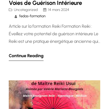
Voies de Guérison Intérieure
Uncategorized
14 mars 2024
fedas-formation
Article sur la formation Reiki Formation Reiki :
Éveillez votre potentiel de guérison intérieure Le
Reiki est une pratique énergétique ancienne qui
vise à canaliser l’énergie universelle pour
Continue Reading
favoriser la guérison physique, mentale et
émotionnelle. De plus en plus de personnes se
tournent vers le Reiki pour trouver un équilibre
intérieur, réduire le stress et…