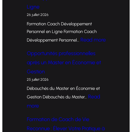
Ligne
26 juillet 2026
Formation Coach Développement
Personnel en Ligne Formation Coach
:
Read more
Développement Personnel…
F
Opportunités professionnelles
o
après un Master en Économie et
r
Gestion
m
25 juillet 2026
a
Débouchés du Master en Économie et
t
Read
Gestion Débouchés du Master…
i
:
more
o
O
Formation de Coach de Vie
n
p
Reconnue : Élever Votre Pratique à
d