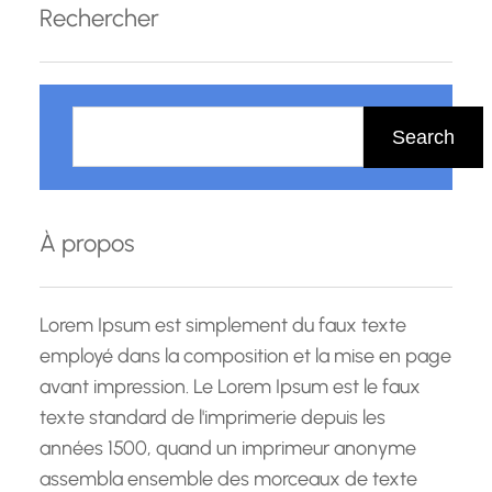
Rechercher
principe que l’énergie…
R
e
Search
c
h
e
À propos
r
c
h
Lorem Ipsum est simplement du faux texte
e
employé dans la composition et la mise en page
avant impression. Le Lorem Ipsum est le faux
texte standard de l'imprimerie depuis les
années 1500, quand un imprimeur anonyme
assembla ensemble des morceaux de texte