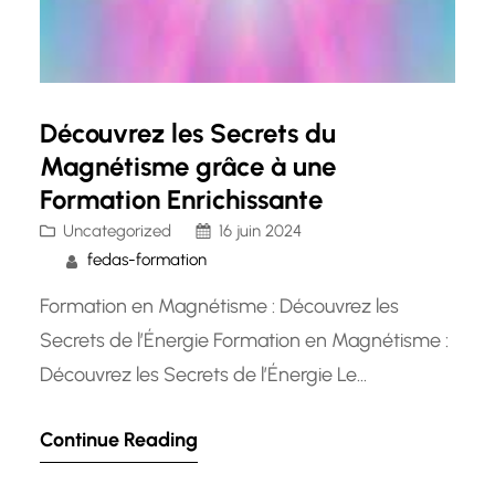
Découvrez les Secrets du
Magnétisme grâce à une
Formation Enrichissante
Uncategorized
16 juin 2024
fedas-formation
Formation en Magnétisme : Découvrez les
Secrets de l’Énergie Formation en Magnétisme :
Découvrez les Secrets de l’Énergie Le
magnétisme est une pratique ancienne qui
Continue Reading
repose sur la croyance en l’énergie vitale
présente en chaque individu. De nos jours, de