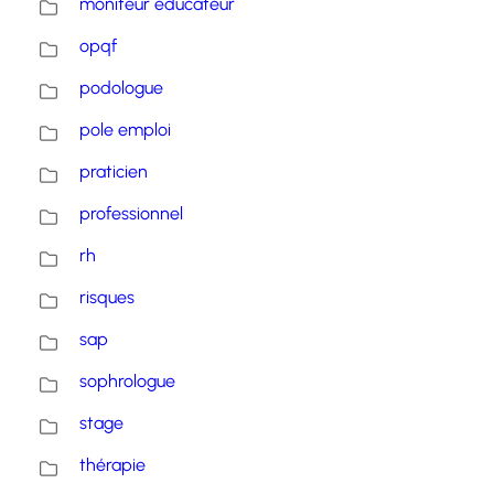
moniteur educateur
opqf
podologue
pole emploi
praticien
professionnel
rh
risques
sap
sophrologue
stage
thérapie