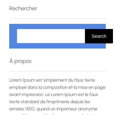
Rechercher
R
e
Search
c
h
e
À propos
r
c
h
Lorem Ipsum est simplement du faux texte
e
employé dans la composition et la mise en page
avant impression. Le Lorem Ipsum est le faux
texte standard de l'imprimerie depuis les
années 1500, quand un imprimeur anonyme