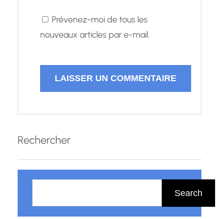
Prévenez-moi de tous les
nouveaux articles par e-mail.
Rechercher
R
e
Search
c
h