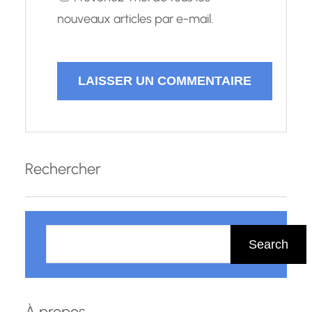
nouveaux articles par e-mail.
Rechercher
R
e
Search
c
h
e
À propos