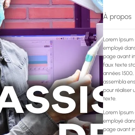
e
r
À propos
c
h
e
Lorem Ipsum 
employé dans 
page avant im
faux texte st
années 1500,
assembla ens
pour réaliser
texte.
Lorem Ipsum 
employé dans 
page avant im