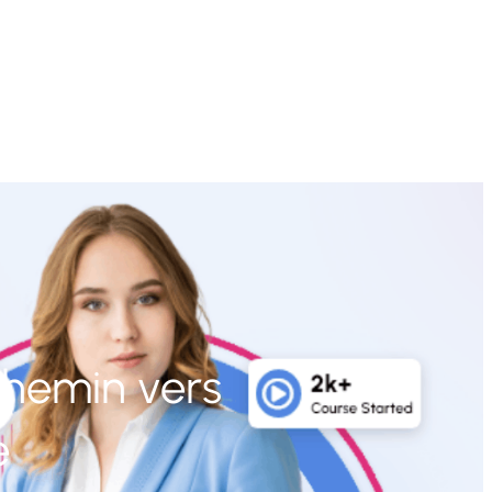
 chemin vers
e