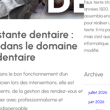
faux texte st
années 1500,
assembla ens
pour réaliser
texte. Il n'a p
stante dentaire :
mais s'est au
l dans le domaine
informatique,
modifié.
dentaire
Archive
 dans le bon fonctionnement d’un
icien lors des interventions, elle est
ents, de la gestion des rendez-vous et
juillet 2026
tier avec professionnalisme et
juin 2026
indispensable.