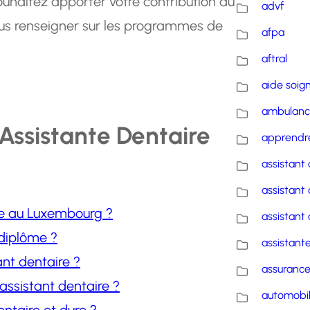
uhaitez apporter votre contribution au
advf
vous renseigner sur les programmes de
afpa
aftral
aide soig
ambulanc
’Assistante Dentaire
apprendre
assistant 
assistant 
e au Luxembourg ?
assistant 
 diplôme ?
assistante
ant dentaire ?
assuranc
’assistant dentaire ?
automobi
ntaire et dure ?