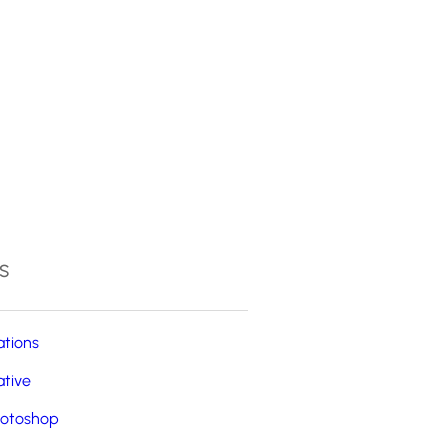
4
s
ations
ative
otoshop