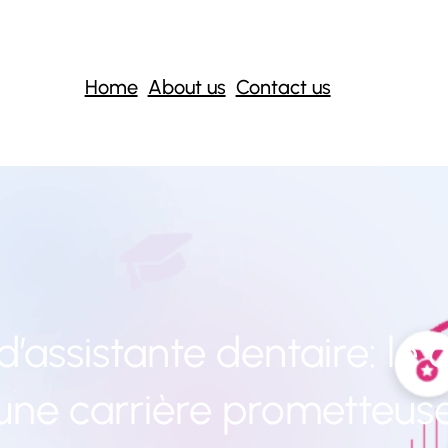
Home
About us
Contact us
’assistante dentaire: le
une carrière prometteus