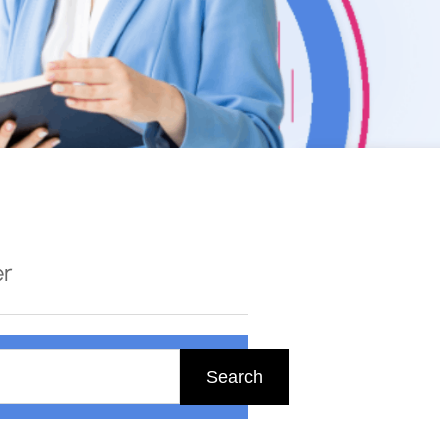
er
Search