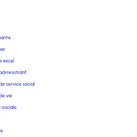
nante
ier
 excel
administratif
de service social
de vie
 sociale
e
le