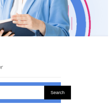
er
Search