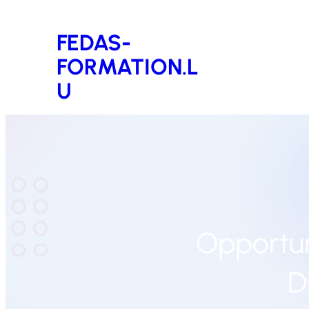
Aller
FEDAS-
au
FORMATION.L
contenu
U
Opportun
D