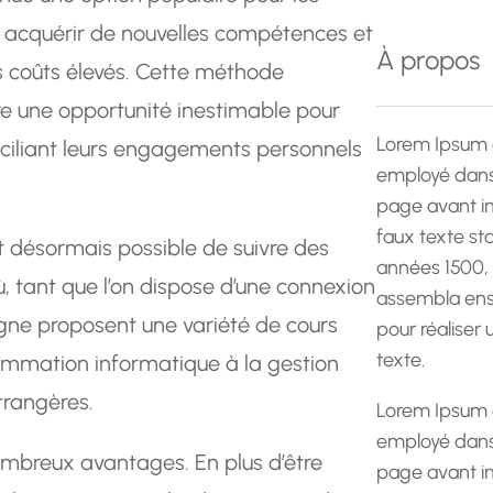
e
 acquérir de nouvelles compétences et
r
À propos
s coûts élevés. Cette méthode
c
h
fre une opportunité inestimable pour
e
Lorem Ipsum 
nciliant leurs engagements personnels
employé dans 
page avant im
faux texte st
t désormais possible de suivre des
années 1500,
ù, tant que l’on dispose d’une connexion
assembla ens
igne proposent une variété de cours
pour réaliser
texte.
ammation informatique à la gestion
trangères.
Lorem Ipsum 
employé dans 
mbreux avantages. En plus d’être
page avant im