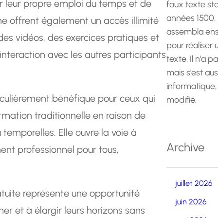
r leur propre emploi du temps et de
faux texte st
années 1500,
ne offrent également un accès illimité
assembla ens
es vidéos, des exercices pratiques et
pour réaliser
’interaction avec les autres participants
texte. Il n'a p
mais s'est au
informatique,
iculièrement bénéfique pour ceux qui
modifié.
ormation traditionnelle en raison de
temporelles. Elle ouvre la voie à
Archive
ent professionnel pour tous,
juillet 2026
atuite représente une opportunité
juin 2026
er et à élargir leurs horizons sans