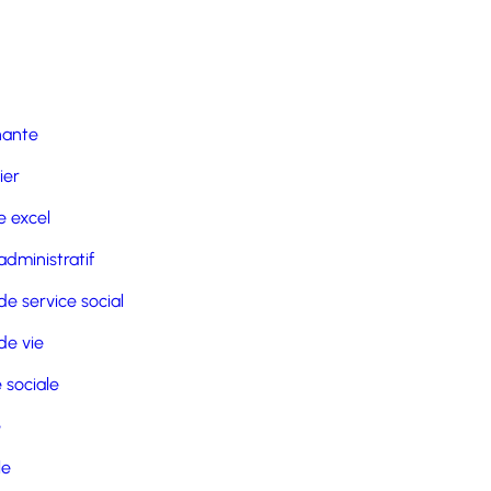
nante
ier
 excel
administratif
de service social
de vie
 sociale
e
le