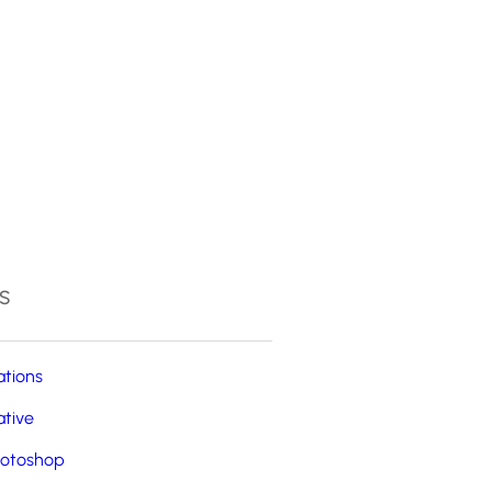
4
s
ations
ative
otoshop