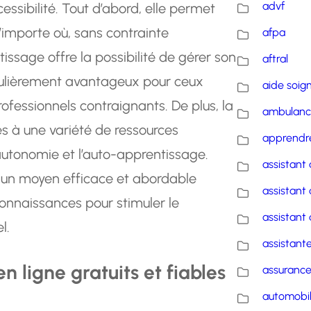
advf
essibilité. Tout d’abord, elle permet
’importe où, sans contrainte
afpa
ssage offre la possibilité de gérer son
aftral
iculièrement avantageux pour ceux
aide soig
essionnels contraignants. De plus, la
ambulanc
s à une variété de ressources
apprendre
’autonomie et l’auto-apprentissage.
assistant 
t un moyen efficace et abordable
assistant 
onnaissances pour stimuler le
assistant 
l.
assistante
 ligne gratuits et fiables
assuranc
automobi