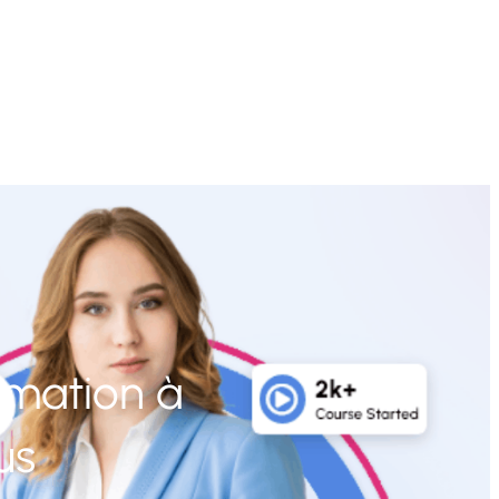
rmation à
us