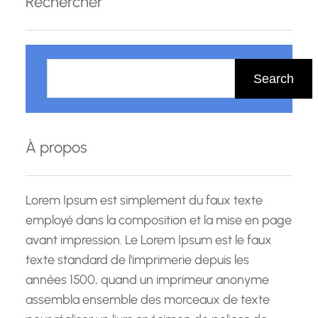
Rechercher
R
e
Search
c
h
e
À propos
r
c
h
Lorem Ipsum est simplement du faux texte
e
employé dans la composition et la mise en page
avant impression. Le Lorem Ipsum est le faux
texte standard de l'imprimerie depuis les
années 1500, quand un imprimeur anonyme
assembla ensemble des morceaux de texte