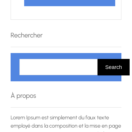
Rechercher
R
e
Search
c
h
e
À propos
r
c
h
Lorem Ipsum est simplement du faux texte
e
employé dans la composition et la mise en page