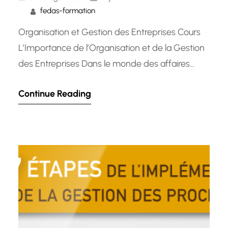
fedas-formation
Organisation et Gestion des Entreprises Cours
L’Importance de l’Organisation et de la Gestion
des Entreprises Dans le monde des affaires
d’aujourd’hui, une organisation efficace et une
Continue Reading
gestion rigoureuse sont essentielles pour assurer
le succès et la pérennité d’une entreprise. Les
cours axés sur l’organisation et la gestion des
entreprises jouent un rôle crucial dans la…