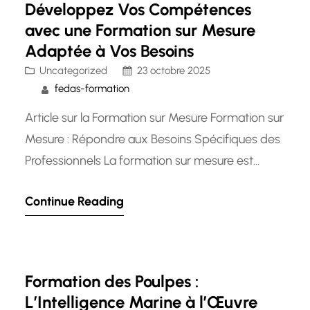
Développez Vos Compétences
avec une Formation sur Mesure
Adaptée à Vos Besoins
Uncategorized
23 octobre 2025
fedas-formation
Article sur la Formation sur Mesure Formation sur
Mesure : Répondre aux Besoins Spécifiques des
Professionnels La formation sur mesure est
devenue un outil incontournable pour les
Continue Reading
professionnels en quête de perfectionnement
et d’évolution dans leur carrière. Contrairement
aux formations standardisées, la formation sur
mesure est conçue pour répondre
Formation des Poulpes :
spécifiquement aux besoins et aux objectifs…
L’Intelligence Marine à l’Œuvre