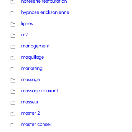
hotellerie restauration
hypnose ericksonienne
lignes
m2
management
maquillage
marketing
massage
massage relaxant
masseur
master 2
master conseil