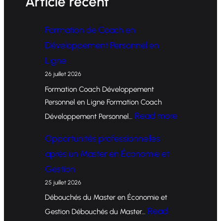
Article récent
Formation de Coach en
Développement Personnel en
Ligne
26 juillet 2026
Formation Coach Développement
Personnel en Ligne Formation Coach
:
Read more
Développement Personnel…
F
Opportunités professionnelles
o
après un Master en Économie et
r
Gestion
m
25 juillet 2026
a
Débouchés du Master en Économie et
t
Read
Gestion Débouchés du Master…