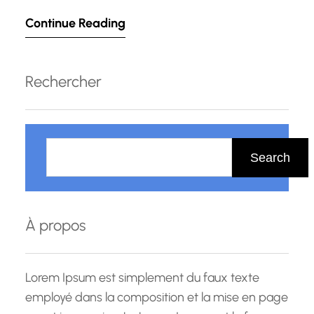
compétences, il est essentiel de s’entourer des
Continue Reading
meilleurs professionnels. Au Luxembourg, vous
pouvez compter sur une multitude de
formateurs qualifiés qui vous aideront à
Rechercher
atteindre vos objectifs professionnels. La
première caractéristique qui…
R
e
Search
c
h
e
À propos
r
c
h
Lorem Ipsum est simplement du faux texte
e
employé dans la composition et la mise en page