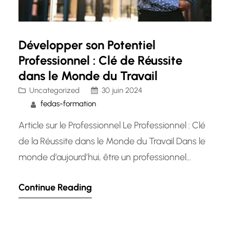
Développer son Potentiel
Professionnel : Clé de Réussite
dans le Monde du Travail
Uncategorized
30 juin 2024
fedas-formation
Article sur le Professionnel Le Professionnel : Clé
de la Réussite dans le Monde du Travail Dans le
monde d’aujourd’hui, être un professionnel
compétent et qualifié est essentiel pour réussir
Continue Reading
dans sa carrière. Que ce soit dans le domaine
des affaires, de la technologie, de la santé ou de
tout autre secteur, la qualité du…