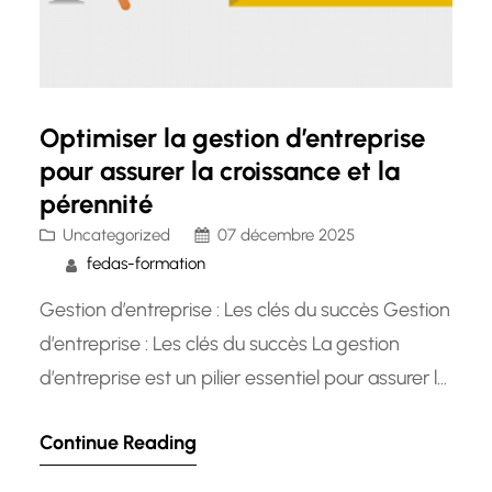
Optimiser la gestion d’entreprise
pour assurer la croissance et la
pérennité
Uncategorized
07 décembre 2025
fedas-formation
Gestion d’entreprise : Les clés du succès Gestion
d’entreprise : Les clés du succès La gestion
d’entreprise est un pilier essentiel pour assurer la
pérennité et la croissance d’une organisation.
Continue Reading
Que ce soit une petite entreprise familiale ou
une multinationale, les principes de gestion