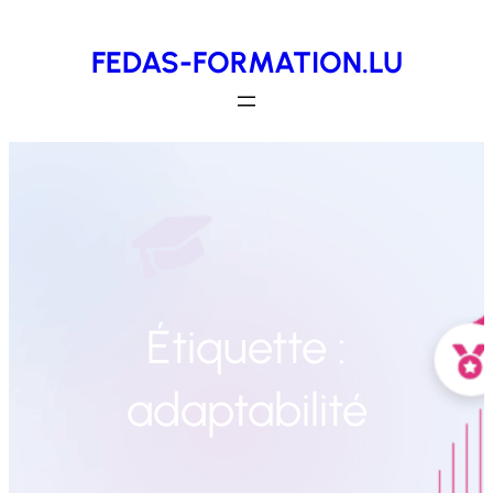
Aller
FEDAS-FORMATION.LU
au
contenu
Étiquette :
adaptabilité